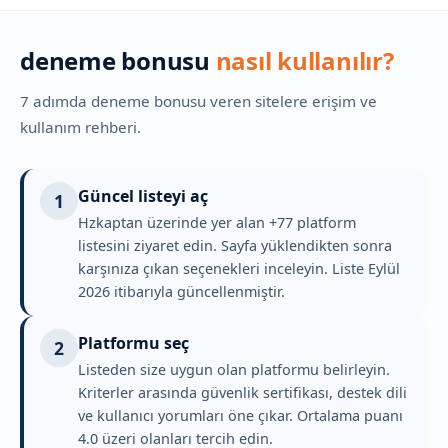
deneme bonusu
nasıl kullanılır?
7 adımda deneme bonusu veren sitelere erişim ve
kullanım rehberi.
Güncel listeyi aç
1
Hzkaptan üzerinde yer alan +77 platform
listesini ziyaret edin. Sayfa yüklendikten sonra
karşınıza çıkan seçenekleri inceleyin. Liste Eylül
2026 itibarıyla güncellenmiştir.
Platformu seç
2
Listeden size uygun olan platformu belirleyin.
Kriterler arasında güvenlik sertifikası, destek dili
ve kullanıcı yorumları öne çıkar. Ortalama puanı
4.0 üzeri olanları tercih edin.