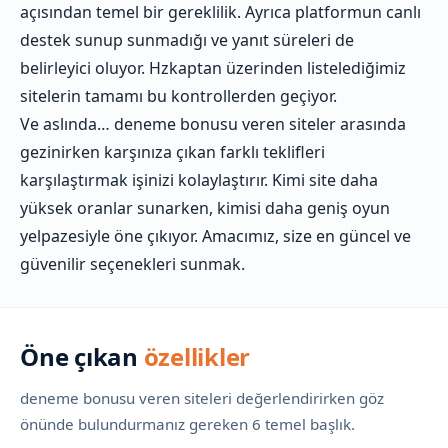
açısından temel bir gereklilik. Ayrıca platformun canlı
destek sunup sunmadığı ve yanıt süreleri de
belirleyici oluyor. Hzkaptan üzerinden listelediğimiz
sitelerin tamamı bu kontrollerden geçiyor.
Ve aslında… deneme bonusu veren siteler arasında
gezinirken karşınıza çıkan farklı teklifleri
karşılaştırmak işinizi kolaylaştırır. Kimi site daha
yüksek oranlar sunarken, kimisi daha geniş oyun
yelpazesiyle öne çıkıyor. Amacımız, size en güncel ve
güvenilir seçenekleri sunmak.
Öne çıkan
özellikler
deneme bonusu veren siteleri değerlendirirken göz
önünde bulundurmanız gereken 6 temel başlık.