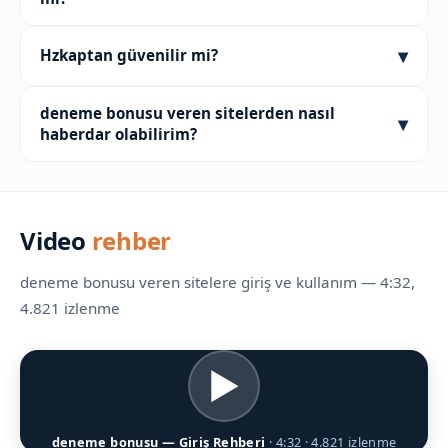
destekleyebilir. Hzkaptan, Türkçe destek öncelikli
güncellenmektedir.
siteleri listeler. Destek hattı 7/24 açıktır ve ortalama
Hayır, listemizdeki platformlara kaydolmak tamamen
▾
Hzkaptan güvenilir mi?
yanıt süresi 1.8 saniyedir.
ücretsizdir. deneme bonusu da yeni kullanıcılara
ücretsiz olarak sunulur. Herhangi bir ön ödeme veya
Hzkaptan, 2024'ten bu yana Türkçe rehberlik hizmeti
abonelik ücreti bulunmaz. Platformların sunduğu
deneme bonusu veren sitelerden nasıl
▾
sunan bir platformdur. 256-bit SSL ile korunur ve
hizmetlerden yararlanmak için sadece kayıt olmanız
haberdar olabilirim?
kullanıcı gizliliğine önem verir. Listelenen siteler
yeterlidir.
düzenli olarak taranır ve güvenlik açısından kontrol
Hzkaptan üzerinden güncel listeyi takip ederek yeni
edilir. Kullanıcı yorumları ve puanlamalar şeffaf bir
eklenen platformlardan haberdar olabilirsiniz. Ayrıca
şekilde sunulur.
sayfamızdaki duyuru bölümü ve ticker bar ile anlık
Video
rehber
güncellemeleri görebilirsiniz. Listemiz haftalık olarak
yenilenir ve +77 site arasından seçim yapabilirsiniz.
deneme bonusu veren sitelere giriş ve kullanım — 4:32,
4.821 izlenme
▶
deneme bonusu — Giriş Rehberi
· 4:32 · 4.821 izlenme