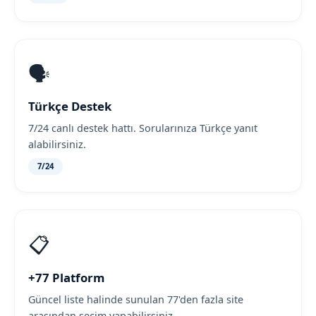
🗣️
Türkçe Destek
7/24 canlı destek hattı. Sorularınıza Türkçe yanıt
alabilirsiniz.
7/24
📋
+77 Platform
Güncel liste halinde sunulan 77'den fazla site
arasından seçim yapabilirsiniz.