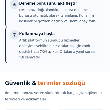
Deneme bonusunu aktifleştir
6
Hesabınız doğrulandıktan sonra deneme
bonusu otomatik olarak tanımlanır. Kullanım
koşullarını gözden geçirin ve işlemi onaylayın.
Kullanmaya başla
7
Artık platformun sunduğu hizmetleri
deneyimleyebilirsiniz. Sorularınız için canlı
destek hattı 7/24 açıktır. Ortalama yanıt süresi
1.8 saniyedir.
Güvenlik &
terimler sözlüğü
deneme bonusu veren sitelerde sık karşılaşılan güvenlik
terimleri ve açıklamaları.