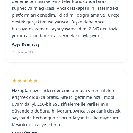
deneme bonusu veren siteler konusunda biraz
şüpheciydim açıkçası. Ancak Hzkaptan'ın listesindeki
platformları denedim, iki adımlı doğrulama ve Türkçe
destek gerçekten işe yarıyor. Keşke daha önce
bulsaydım, zaman kaybı yaşamazdım. 2.847'den fazla
yorum arasından karar vermek kolaylaşıyor.
Ayşe Demirtaş
22 Haziran 2025
★★★★★
Hzkaptan üzerinden deneme bonusu veren sitelere
erişmek oldukça pratik. Site içi gezinme hızlı, mobil
uyum da iyi. 256-bit SSL şifreleme ile verilerimin
güvende olduğunu biliyorum. Ayrıca 7/24 canlı destek
sayesinde herhangi bir sorunda yanıtsız kalmıyorum.
Kesinlikle tavsiye ederim.