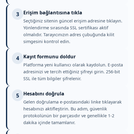
Erişim bağlantısına tıkla
3
Seçtiğiniz sitenin güncel erişim adresine tıklayın.
Yönlendirme sırasında SSL sertifikası aktif
olmalıdır. Tarayıcınızın adres çubuğunda kilit
simgesini kontrol edin.
Kayıt formunu doldur
4
Platforma yeni kullanıcı olarak kaydolun. E-posta
adresinizi ve tercih ettiğiniz şifreyi girin. 256-bit
SSL ile tüm bilgiler şifrelenir.
Hesabını doğrula
5
Gelen doğrulama e-postasındaki linke tıklayarak
hesabınızı aktifleştirin. Bu adım, güvenlik
protokolünün bir parçasıdır ve genellikle 1-2
dakika içinde tamamlanır.