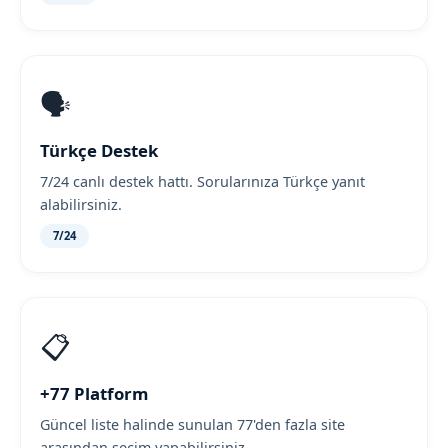
🗣️
Türkçe Destek
7/24 canlı destek hattı. Sorularınıza Türkçe yanıt
alabilirsiniz.
7/24
📋
+77 Platform
Güncel liste halinde sunulan 77'den fazla site
arasından seçim yapabilirsiniz.