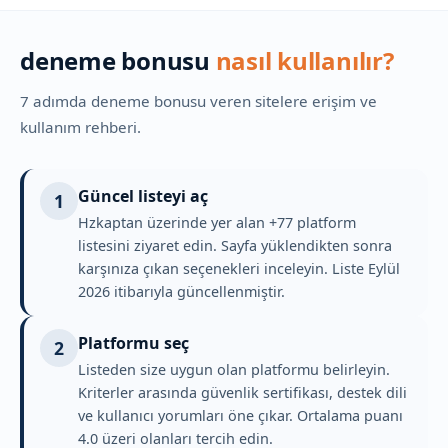
deneme bonusu
nasıl kullanılır?
7 adımda deneme bonusu veren sitelere erişim ve
kullanım rehberi.
Güncel listeyi aç
1
Hzkaptan üzerinde yer alan +77 platform
listesini ziyaret edin. Sayfa yüklendikten sonra
karşınıza çıkan seçenekleri inceleyin. Liste Eylül
2026 itibarıyla güncellenmiştir.
Platformu seç
2
Listeden size uygun olan platformu belirleyin.
Kriterler arasında güvenlik sertifikası, destek dili
ve kullanıcı yorumları öne çıkar. Ortalama puanı
4.0 üzeri olanları tercih edin.