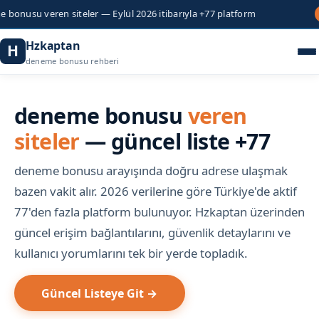
en siteler — Eylül 2026 itibarıyla +77 platform
25
YENİ
Hzkaptan
H
deneme bonusu rehberi
deneme bonusu
veren
siteler
— güncel liste +77
deneme bonusu arayışında doğru adrese ulaşmak
bazen vakit alır. 2026 verilerine göre Türkiye'de aktif
77'den fazla platform bulunuyor. Hzkaptan üzerinden
güncel erişim bağlantılarını, güvenlik detaylarını ve
kullanıcı yorumlarını tek bir yerde topladık.
Güncel Listeye Git →