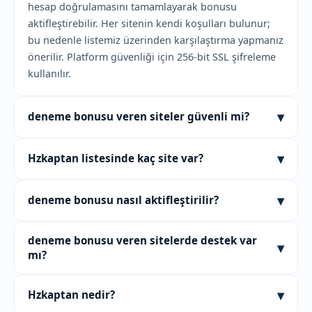
hesap doğrulamasını tamamlayarak bonusu
aktifleştirebilir. Her sitenin kendi koşulları bulunur;
bu nedenle listemiz üzerinden karşılaştırma yapmanız
önerilir. Platform güvenliği için 256-bit SSL şifreleme
kullanılır.
▾
deneme bonusu veren siteler güvenli mi?
Güvenlik, seçtiğiniz platforma göre değişir. Hzkaptan
▾
Hzkaptan listesinde kaç site var?
listesinde yer alan siteler, 256-bit SSL sertifikası ve iki
adımlı doğrulama gibi temel güvenlik önlemlerine
Şu anda Hzkaptan üzerinde 77'den fazla güncel
sahiptir. Ayrıca canlı destek hizmeti 7/24 Türkçe olarak
▾
deneme bonusu nasıl aktifleştirilir?
deneme bonusu platformu bulunuyor. Liste sürekli
sunulur. Yine de her kullanıcının kendi hesap
taranmakta ve Eylül 2026 itibarıyla son haliyle
bilgilerini koruması önemlidir. Ortalama kullanıcı
Aktifleştirme işlemi genellikle kayıt ve e-posta
sunulmaktadır. Platformlar, güvenlik sertifikaları,
deneme bonusu veren sitelerde destek var
▾
puanı 4.7 üzerinden değerlendirilmiştir.
doğrulamasının ardından otomatik gerçekleşir. Bazı
destek kalitesi ve kullanıcı yorumlarına göre
mı?
platformlar ek olarak kimlik doğrulaması isteyebilir.
filtrelenmiştir. Listeye erişmek için sayfadaki güncel
Süreç tamamlandığında bonus bakiyenize eklenir.
Evet, listemizdeki sitelerin büyük çoğunluğu 7/24
adres bağlantısını kullanabilirsiniz.
▾
Hzkaptan nedir?
Ortalama işlem süresi 1-2 dakika arasındadır. Detaylı
canlı destek sunuyor. Destek dili Türkçe olup,