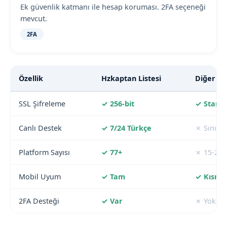
Ek güvenlik katmanı ile hesap koruması. 2FA seçeneği
mevcut.
2FA
Özellik
Hzkaptan Listesi
Diğer Sit
SSL Şifreleme
✓ 256-bit
✓ Stand
Canlı Destek
✓ 7/24 Türkçe
✗ Sınırlı
Platform Sayısı
✓ 77+
✗ 15-20
Mobil Uyum
✓ Tam
✓ Kısmi
2FA Desteği
✓ Var
✗ Yok