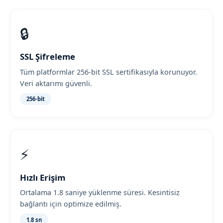
🔒
SSL Şifreleme
Tüm platformlar 256-bit SSL sertifikasıyla korunuyor.
Veri aktarımı güvenli.
256-bit
⚡
Hızlı Erişim
Ortalama 1.8 saniye yüklenme süresi. Kesintisiz
bağlantı için optimize edilmiş.
1.8 sn