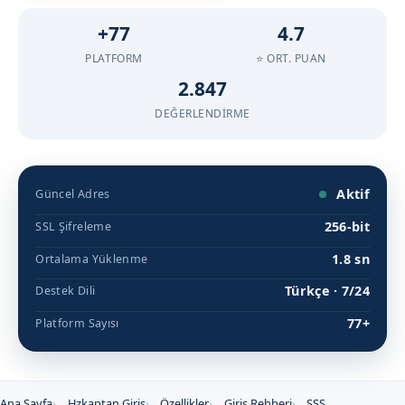
+77
4.7
PLATFORM
⭐ ORT. PUAN
2.847
DEĞERLENDIRME
Aktif
Güncel Adres
256-bit
SSL Şifreleme
1.8 sn
Ortalama Yüklenme
Türkçe · 7/24
Destek Dili
77+
Platform Sayısı
Ana Sayfa
Hzkaptan Giriş
Özellikler
Giriş Rehberi
SSS