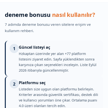
deneme bonusu
nasıl kullanılır?
7 adımda deneme bonusu veren sitelere erişim ve
kullanım rehberi.
Güncel listeyi aç
1
Hzkaptan üzerinde yer alan +77 platform
listesini ziyaret edin. Sayfa yüklendikten sonra
karşınıza çıkan seçenekleri inceleyin. Liste Eylül
2026 itibarıyla güncellenmiştir.
Platformu seç
2
Listeden size uygun olan platformu belirleyin.
Kriterler arasında güvenlik sertifikası, destek dili
ve kullanıcı yorumları öne çıkar. Ortalama puanı
4.0 üzeri olanları tercih edin.