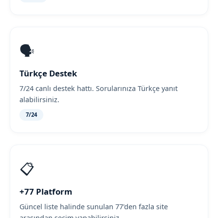
🗣️
Türkçe Destek
7/24 canlı destek hattı. Sorularınıza Türkçe yanıt
alabilirsiniz.
7/24
📋
+77 Platform
Güncel liste halinde sunulan 77'den fazla site
arasından seçim yapabilirsiniz.