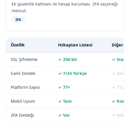
Ek güvenlik katmanı ile hesap koruması. 2FA seçeneği
mevcut.
2FA
Özellik
Hzkaptan Listesi
Diğer Sit
SSL Şifreleme
✓ 256-bit
✓ Stand
Canlı Destek
✓ 7/24 Türkçe
✗ Sınırlı
Platform Sayısı
✓ 77+
✗ 15-20
Mobil Uyum
✓ Tam
✓ Kısmi
2FA Desteği
✓ Var
✗ Yok