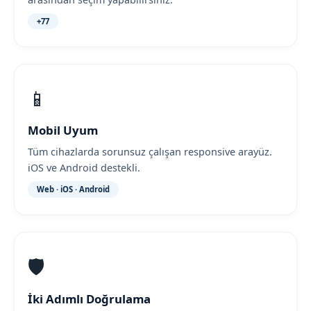
+77
📱
Mobil Uyum
Tüm cihazlarda sorunsuz çalışan responsive arayüz.
iOS ve Android destekli.
Web · iOS · Android
🛡️
İki Adımlı Doğrulama