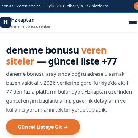
n siteler — Eylül 2026 itibarıyla +77 platform
256
YENİ
Hzkaptan
H
deneme bonusu rehberi
deneme bonusu
veren
siteler
— güncel liste +77
deneme bonusu arayışında doğru adrese ulaşmak
bazen vakit alır. 2026 verilerine göre Türkiye'de aktif
77'den fazla platform bulunuyor. Hzkaptan üzerinden
güncel erişim bağlantılarını, güvenlik detaylarını ve
kullanıcı yorumlarını tek bir yerde topladık.
Güncel Listeye Git →