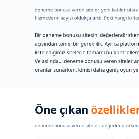
deneme bonusu veren siteler, yeni katılımcılara 
hizmetlerin sayısı oldukça arttı. Peki hangi krite
Bir deneme bonusu sitesini değerlendirirken ö
açısından temel bir gereklilik. Ayrıca platfo
listelediğimiz sitelerin tamamı bu kontroller
Ve aslında… deneme bonusu veren siteler arasın
oranlar sunarken, kimisi daha geniş oyun yel
Öne çıkan
özellikle
deneme bonusu veren siteleri değerlendirirke