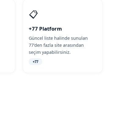
📋
+77 Platform
Güncel liste halinde sunulan
77'den fazla site arasından
seçim yapabilirsiniz.
+77