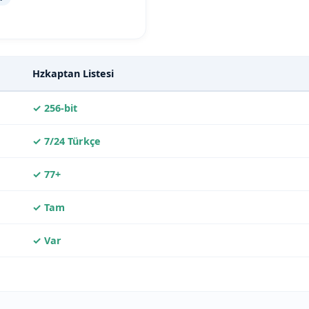
Hzkaptan Listesi
✓ 256-bit
✓ 7/24 Türkçe
✓ 77+
✓ Tam
✓ Var