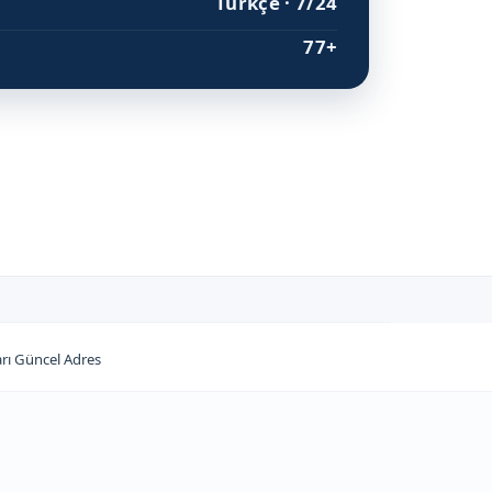
Türkçe · 7/24
77+
rı
Güncel Adres