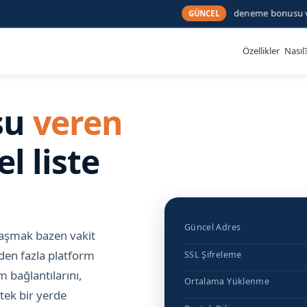
deneme bonusu veren siteler — Eylü
GÜNCEL
Özellikler
Nasıl
su
veren
l liste
Güncel Adres
aşmak bazen vakit
'den fazla platform
SSL Şifreleme
 bağlantılarını,
Ortalama Yüklenme
 tek bir yerde