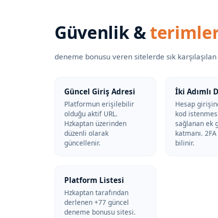
Güvenlik &
terimle
deneme bonusu veren sitelerde sık karşılaşılan 
Güncel Giriş Adresi
İki Adımlı
Platformun erişilebilir
Hesap girişin
olduğu aktif URL.
kod istenmes
Hzkaptan üzerinden
sağlanan ek 
düzenli olarak
katmanı. 2FA
güncellenir.
bilinir.
Platform Listesi
Hzkaptan tarafından
derlenen +77 güncel
deneme bonusu sitesi.