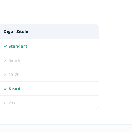
Diğer Siteler
✓ Standart
✗ Sınırlı
✗ 15-20
✓ Kısmi
✗ Yok