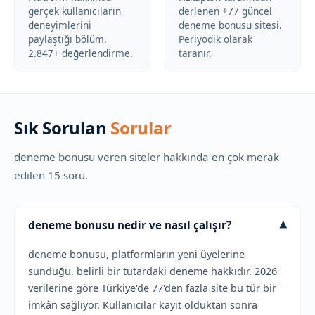
gerçek kullanıcıların
derlenen +77 güncel
deneyimlerini
deneme bonusu sitesi.
paylaştığı bölüm.
Periyodik olarak
2.847+ değerlendirme.
taranır.
Sık Sorulan
Sorular
deneme bonusu veren siteler hakkında en çok merak
edilen 15 soru.
▾
deneme bonusu nedir ve nasıl çalışır?
deneme bonusu, platformların yeni üyelerine
sunduğu, belirli bir tutardaki deneme hakkıdır. 2026
verilerine göre Türkiye'de 77'den fazla site bu tür bir
imkân sağlıyor. Kullanıcılar kayıt olduktan sonra