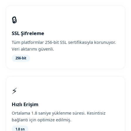
🔒
SSL Şifreleme
Tüm platformlar 256-bit SSL sertifikasıyla korunuyor.
Veri aktarımı güvenli.
256-bit
⚡
Hızlı Erişim
Ortalama 1.8 saniye yüklenme süresi. Kesintisiz
bağlantı için optimize edilmiş.
1.8 sn