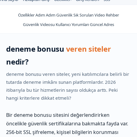
Özellikler
Adım Adım
Güvenlik
Sık Sorulan
Video Rehber
Güvenlik Videosu
Kullanıcı Yorumları
Güncel Adres
deneme bonusu
veren siteler
nedir?
deneme bonusu veren siteler, yeni katılımcılara belirli bir
tutarda deneme imkânı sunan platformlardır. 2026
itibarıyla bu tür hizmetlerin sayısı oldukça arttı. Peki
hangi kriterlere dikkat etmeli?
Bir deneme bonusu sitesini değerlendirirken
öncelikle güvenlik sertifikalarına bakmakta fayda var.
256-bit SSL şifreleme, kişisel bilgilerin korunması