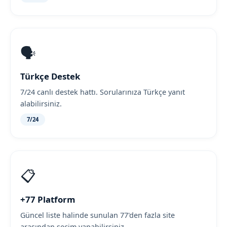
🗣️
Türkçe Destek
7/24 canlı destek hattı. Sorularınıza Türkçe yanıt
alabilirsiniz.
7/24
📋
+77 Platform
Güncel liste halinde sunulan 77'den fazla site
arasından seçim yapabilirsiniz.