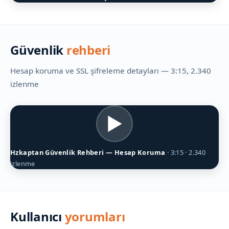
Güvenlik
rehberi
Hesap koruma ve SSL şifreleme detayları — 3:15, 2.340
izlenme
▶
Hzkaptan Güvenlik Rehberi — Hesap Koruma
· 3:15 · 2.340
izlenme
Kullanıcı
yorumları