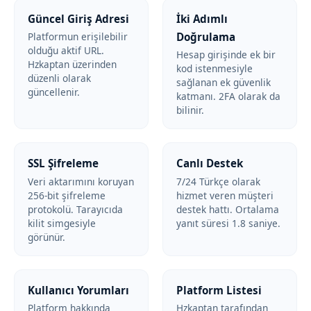
Güncel Giriş Adresi
İki Adımlı
Doğrulama
Platformun erişilebilir
olduğu aktif URL.
Hesap girişinde ek bir
Hzkaptan üzerinden
kod istenmesiyle
düzenli olarak
sağlanan ek güvenlik
güncellenir.
katmanı. 2FA olarak da
bilinir.
SSL Şifreleme
Canlı Destek
Veri aktarımını koruyan
7/24 Türkçe olarak
256-bit şifreleme
hizmet veren müşteri
protokolü. Tarayıcıda
destek hattı. Ortalama
kilit simgesiyle
yanıt süresi 1.8 saniye.
görünür.
Kullanıcı Yorumları
Platform Listesi
Platform hakkında
Hzkaptan tarafından