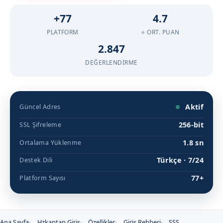
+77
4.7
PLATFORM
⭐ ORT. PUAN
2.847
DEĞERLENDIRME
Aktif
Güncel Adres
256-bit
SSL Şifreleme
1.8 sn
Ortalama Yüklenme
Türkçe · 7/24
Destek Dili
77+
Platform Sayısı
Ana Sayfa
Hzkaptan Giriş
Özellikler
Giriş Rehberi
SSS