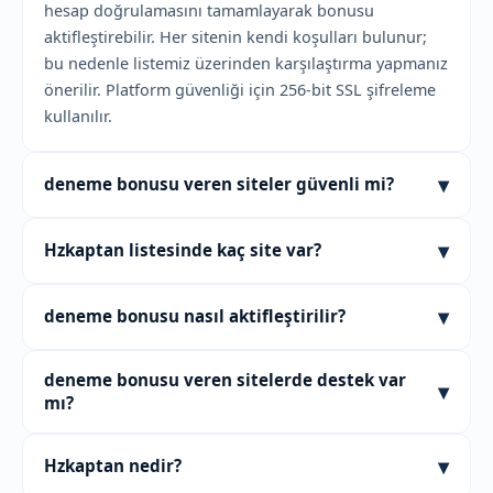
hesap doğrulamasını tamamlayarak bonusu
aktifleştirebilir. Her sitenin kendi koşulları bulunur;
bu nedenle listemiz üzerinden karşılaştırma yapmanız
önerilir. Platform güvenliği için 256-bit SSL şifreleme
kullanılır.
▾
deneme bonusu veren siteler güvenli mi?
Güvenlik, seçtiğiniz platforma göre değişir. Hzkaptan
▾
Hzkaptan listesinde kaç site var?
listesinde yer alan siteler, 256-bit SSL sertifikası ve iki
adımlı doğrulama gibi temel güvenlik önlemlerine
Şu anda Hzkaptan üzerinde 77'den fazla güncel
sahiptir. Ayrıca canlı destek hizmeti 7/24 Türkçe olarak
▾
deneme bonusu nasıl aktifleştirilir?
deneme bonusu platformu bulunuyor. Liste sürekli
sunulur. Yine de her kullanıcının kendi hesap
taranmakta ve Eylül 2026 itibarıyla son haliyle
bilgilerini koruması önemlidir. Ortalama kullanıcı
Aktifleştirme işlemi genellikle kayıt ve e-posta
sunulmaktadır. Platformlar, güvenlik sertifikaları,
deneme bonusu veren sitelerde destek var
▾
puanı 4.7 üzerinden değerlendirilmiştir.
doğrulamasının ardından otomatik gerçekleşir. Bazı
destek kalitesi ve kullanıcı yorumlarına göre
mı?
platformlar ek olarak kimlik doğrulaması isteyebilir.
filtrelenmiştir. Listeye erişmek için sayfadaki güncel
Süreç tamamlandığında bonus bakiyenize eklenir.
Evet, listemizdeki sitelerin büyük çoğunluğu 7/24
adres bağlantısını kullanabilirsiniz.
▾
Hzkaptan nedir?
Ortalama işlem süresi 1-2 dakika arasındadır. Detaylı
canlı destek sunuyor. Destek dili Türkçe olup,