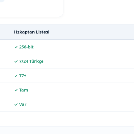
Hzkaptan Listesi
✓ 256-bit
✓ 7/24 Türkçe
✓ 77+
✓ Tam
✓ Var