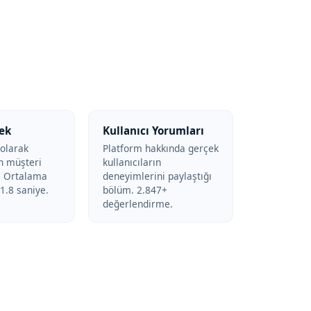
ek
Kullanıcı Yorumları
 olarak
Platform hakkında gerçek
n müşteri
kullanıcıların
ı. Ortalama
deneyimlerini paylaştığı
 1.8 saniye.
bölüm. 2.847+
değerlendirme.