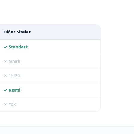
Diğer Siteler
✓ Standart
✗ Sınırlı
✗ 15-20
✓ Kısmi
✗ Yok