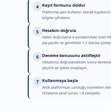
Kayıt formunu doldur
4
Platforma yeni kullanıcı olarak kaydolun. E
bilgiler şifrelenir.
Hesabını doğrula
5
Gelen doğrulama e-postasındaki linke tık
parçasıdır ve genellikle 1-2 dakika içind
Deneme bonusunu aktifleştir
6
Hesabınız doğrulandıktan sonra deneme 
geçirin ve işlemi onaylayın.
Kullanmaya başla
7
Artık platformun sunduğu hizmetleri deneyi
Ortalama yanıt süresi 1.8 saniyedir.