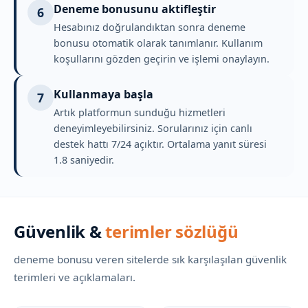
Deneme bonusunu aktifleştir
6
Hesabınız doğrulandıktan sonra deneme
bonusu otomatik olarak tanımlanır. Kullanım
koşullarını gözden geçirin ve işlemi onaylayın.
Kullanmaya başla
7
Artık platformun sunduğu hizmetleri
deneyimleyebilirsiniz. Sorularınız için canlı
destek hattı 7/24 açıktır. Ortalama yanıt süresi
1.8 saniyedir.
Güvenlik &
terimler sözlüğü
deneme bonusu veren sitelerde sık karşılaşılan güvenlik
terimleri ve açıklamaları.