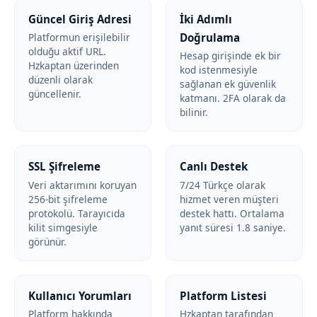
Güncel Giriş Adresi
İki Adımlı
Doğrulama
Platformun erişilebilir
olduğu aktif URL.
Hesap girişinde ek bir
Hzkaptan üzerinden
kod istenmesiyle
düzenli olarak
sağlanan ek güvenlik
güncellenir.
katmanı. 2FA olarak da
bilinir.
SSL Şifreleme
Canlı Destek
Veri aktarımını koruyan
7/24 Türkçe olarak
256-bit şifreleme
hizmet veren müşteri
protokolü. Tarayıcıda
destek hattı. Ortalama
kilit simgesiyle
yanıt süresi 1.8 saniye.
görünür.
Kullanıcı Yorumları
Platform Listesi
Platform hakkında
Hzkaptan tarafından