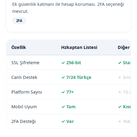
Ek güvenlik katmanı ile hesap koruması. 2FA seçeneği
mevcut.
2FA
Özellik
Hzkaptan Listesi
Diğer Sit
SSL Şifreleme
✓ 256-bit
✓ Stand
Canlı Destek
✓ 7/24 Türkçe
✗ Sınırlı
Platform Sayısı
✓ 77+
✗ 15-20
Mobil Uyum
✓ Tam
✓ Kısmi
2FA Desteği
✓ Var
✗ Yok