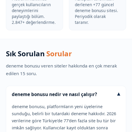
gerçek kullanıcıların
derlenen +77 güncel
deneyimlerini
deneme bonusu sitesi.
paylaştığı bölüm.
Periyodik olarak
2.847+ değerlendirme.
taranır.
Sık Sorulan
Sorular
deneme bonusu veren siteler hakkında en çok merak
edilen 15 soru.
▾
deneme bonusu nedir ve nasıl çalışır?
deneme bonusu, platformların yeni üyelerine
sunduğu, belirli bir tutardaki deneme hakkıdır. 2026
verilerine göre Türkiye'de 77'den fazla site bu tür bir
imkân sağlıyor. Kullanıcılar kayıt olduktan sonra