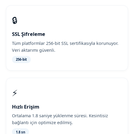
🔒
SSL Şifreleme
Tüm platformlar 256-bit SSL sertifikasıyla korunuyor.
Veri aktarımı güvenli.
256-bit
⚡
Hızlı Erişim
Ortalama 1.8 saniye yüklenme süresi. Kesintisiz
bağlantı için optimize edilmiş.
1.8 sn