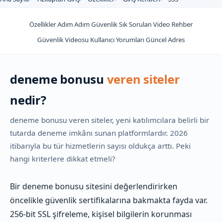
Özellikler
Adım Adım
Güvenlik
Sık Sorulan
Video Rehber
Güvenlik Videosu
Kullanıcı Yorumları
Güncel Adres
deneme bonusu
veren siteler
nedir?
deneme bonusu veren siteler, yeni katılımcılara belirli bir
tutarda deneme imkânı sunan platformlardır. 2026
itibarıyla bu tür hizmetlerin sayısı oldukça arttı. Peki
hangi kriterlere dikkat etmeli?
Bir deneme bonusu sitesini değerlendirirken
öncelikle güvenlik sertifikalarına bakmakta fayda var.
256-bit SSL şifreleme, kişisel bilgilerin korunması