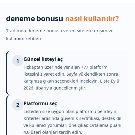
deneme bonusu
nasıl kullanılır?
7 adımda deneme bonusu veren sitelere erişim ve
kullanım rehberi.
Güncel listeyi aç
1
Hzkaptan üzerinde yer alan +77 platform
listesini ziyaret edin. Sayfa yüklendikten sonra
karşınıza çıkan seçenekleri inceleyin. Liste Eylül
2026 itibarıyla güncellenmiştir.
Platformu seç
2
Listeden size uygun olan platformu belirleyin.
Kriterler arasında güvenlik sertifikası, destek dili
ve kullanıcı yorumları öne çıkar. Ortalama puanı
4.0 üzeri olanları tercih edin.