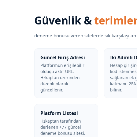
Güvenlik &
terimle
deneme bonusu veren sitelerde sık karşılaşılan 
Güncel Giriş Adresi
İki Adımlı
Platformun erişilebilir
Hesap girişin
olduğu aktif URL.
kod istenmes
Hzkaptan üzerinden
sağlanan ek 
düzenli olarak
katmanı. 2FA
güncellenir.
bilinir.
Platform Listesi
Hzkaptan tarafından
derlenen +77 güncel
deneme bonusu sitesi.