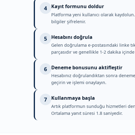
Kayıt formunu doldur
4
Platforma yeni kullanıcı olarak kaydolun. E
bilgiler şifrelenir.
Hesabını doğrula
5
Gelen doğrulama e-postasındaki linke tık
parçasıdır ve genellikle 1-2 dakika içind
Deneme bonusunu aktifleştir
6
Hesabınız doğrulandıktan sonra deneme 
geçirin ve işlemi onaylayın.
Kullanmaya başla
7
Artık platformun sunduğu hizmetleri deneyi
Ortalama yanıt süresi 1.8 saniyedir.