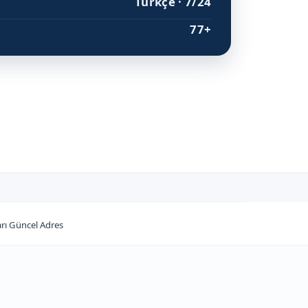
Türkçe · 7/24
77+
rı
Güncel Adres