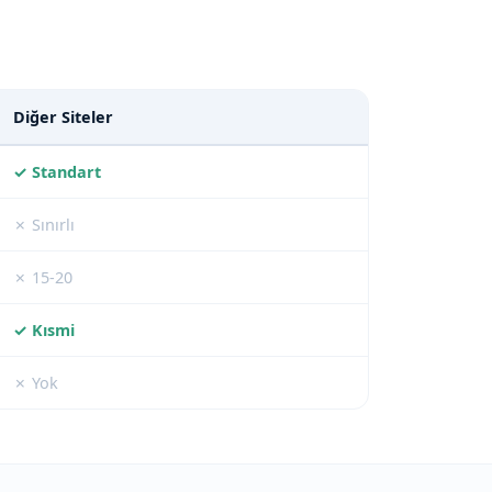
Diğer Siteler
✓ Standart
✗ Sınırlı
✗ 15-20
✓ Kısmi
✗ Yok