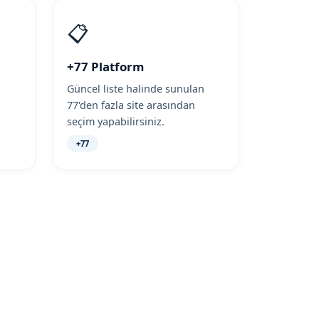
📋
+77 Platform
Güncel liste halinde sunulan
77'den fazla site arasından
seçim yapabilirsiniz.
+77