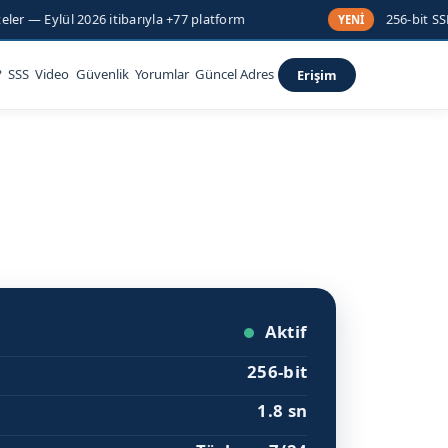
tibarıyla +77 platform
256-bit SSL şifreleme ile gü
YENİ
?
SSS
Video
Güvenlik
Yorumlar
Güncel Adres
Erişim
Aktif
256-bit
1.8 sn