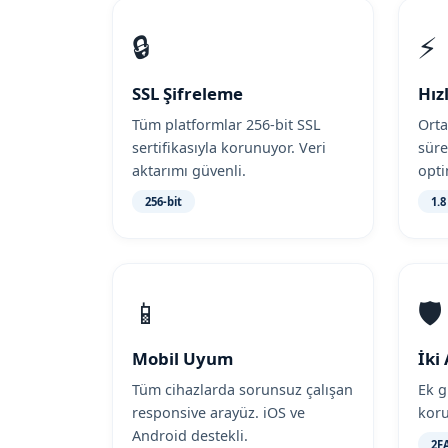
🔒
⚡
SSL Şifreleme
Hız
Tüm platformlar 256-bit SSL
Orta
sertifikasıyla korunuyor. Veri
süre
aktarımı güvenli.
opti
256-bit
1.8
📱
🛡️
Mobil Uyum
İki
Tüm cihazlarda sorunsuz çalışan
Ek g
responsive arayüz. iOS ve
koru
Android destekli.
2F