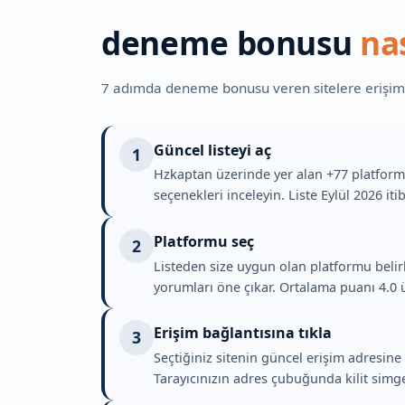
deneme bonusu
nas
7 adımda deneme bonusu veren sitelere erişim 
Güncel listeyi aç
1
Hzkaptan üzerinde yer alan +77 platform l
seçenekleri inceleyin. Liste Eylül 2026 iti
Platformu seç
2
Listeden size uygun olan platformu belirle
yorumları öne çıkar. Ortalama puanı 4.0 ü
Erişim bağlantısına tıkla
3
Seçtiğiniz sitenin güncel erişim adresine 
Tarayıcınızın adres çubuğunda kilit simge