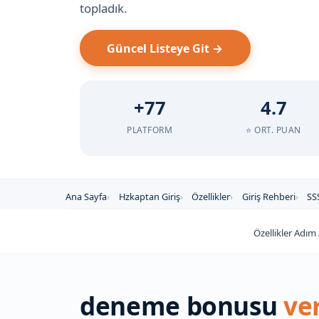
topladık.
Güncel Listeye Git →
+77
4.7
PLATFORM
⭐ ORT. PUAN
Ana Sayfa
Hzkaptan Giriş
Özellikler
Giriş Rehberi
SS
Özellikler
Adım
deneme bonusu
ve