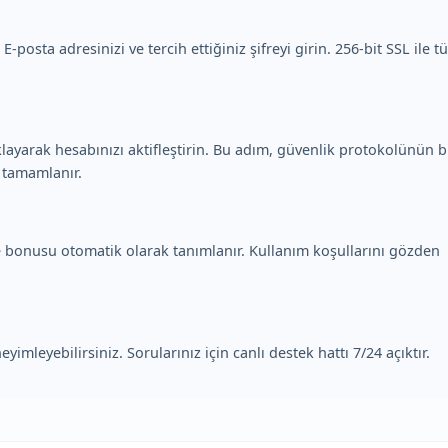
-posta adresinizi ve tercih ettiğiniz şifreyi girin. 256-bit SSL ile 
layarak hesabınızı aktifleştirin. Bu adım, güvenlik protokolünün b
e tamamlanır.
bonusu otomatik olarak tanımlanır. Kullanım koşullarını gözden
mleyebilirsiniz. Sorularınız için canlı destek hattı 7/24 açıktır.