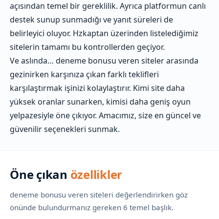
açısından temel bir gereklilik. Ayrıca platformun canlı
destek sunup sunmadığı ve yanıt süreleri de
belirleyici oluyor. Hzkaptan üzerinden listelediğimiz
sitelerin tamamı bu kontrollerden geçiyor.
Ve aslında… deneme bonusu veren siteler arasında
gezinirken karşınıza çıkan farklı teklifleri
karşılaştırmak işinizi kolaylaştırır. Kimi site daha
yüksek oranlar sunarken, kimisi daha geniş oyun
yelpazesiyle öne çıkıyor. Amacımız, size en güncel ve
güvenilir seçenekleri sunmak.
Öne çıkan
özellikler
deneme bonusu veren siteleri değerlendirirken göz
önünde bulundurmanız gereken 6 temel başlık.