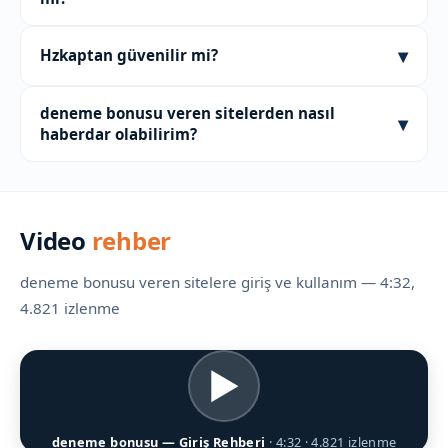
destekleyebilir. Hzkaptan, Türkçe destek öncelikli
güncellenmektedir.
siteleri listeler. Destek hattı 7/24 açıktır ve ortalama
Hayır, listemizdeki platformlara kaydolmak tamamen
▾
Hzkaptan güvenilir mi?
yanıt süresi 1.8 saniyedir.
ücretsizdir. deneme bonusu da yeni kullanıcılara
ücretsiz olarak sunulur. Herhangi bir ön ödeme veya
Hzkaptan, 2024'ten bu yana Türkçe rehberlik hizmeti
abonelik ücreti bulunmaz. Platformların sunduğu
deneme bonusu veren sitelerden nasıl
▾
sunan bir platformdur. 256-bit SSL ile korunur ve
hizmetlerden yararlanmak için sadece kayıt olmanız
haberdar olabilirim?
kullanıcı gizliliğine önem verir. Listelenen siteler
yeterlidir.
düzenli olarak taranır ve güvenlik açısından kontrol
Hzkaptan üzerinden güncel listeyi takip ederek yeni
edilir. Kullanıcı yorumları ve puanlamalar şeffaf bir
eklenen platformlardan haberdar olabilirsiniz. Ayrıca
şekilde sunulur.
sayfamızdaki duyuru bölümü ve ticker bar ile anlık
Video
rehber
güncellemeleri görebilirsiniz. Listemiz haftalık olarak
yenilenir ve +77 site arasından seçim yapabilirsiniz.
deneme bonusu veren sitelere giriş ve kullanım — 4:32,
4.821 izlenme
▶
deneme bonusu — Giriş Rehberi
· 4:32 · 4.821 izlenme