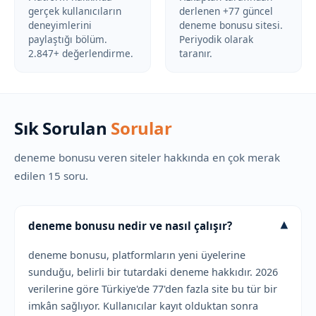
gerçek kullanıcıların
derlenen +77 güncel
deneyimlerini
deneme bonusu sitesi.
paylaştığı bölüm.
Periyodik olarak
2.847+ değerlendirme.
taranır.
Sık Sorulan
Sorular
deneme bonusu veren siteler hakkında en çok merak
edilen 15 soru.
▾
deneme bonusu nedir ve nasıl çalışır?
deneme bonusu, platformların yeni üyelerine
sunduğu, belirli bir tutardaki deneme hakkıdır. 2026
verilerine göre Türkiye'de 77'den fazla site bu tür bir
imkân sağlıyor. Kullanıcılar kayıt olduktan sonra