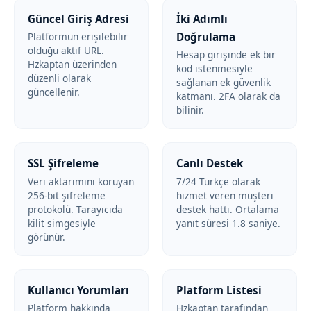
Güncel Giriş Adresi
İki Adımlı
Doğrulama
Platformun erişilebilir
olduğu aktif URL.
Hesap girişinde ek bir
Hzkaptan üzerinden
kod istenmesiyle
düzenli olarak
sağlanan ek güvenlik
güncellenir.
katmanı. 2FA olarak da
bilinir.
SSL Şifreleme
Canlı Destek
Veri aktarımını koruyan
7/24 Türkçe olarak
256-bit şifreleme
hizmet veren müşteri
protokolü. Tarayıcıda
destek hattı. Ortalama
kilit simgesiyle
yanıt süresi 1.8 saniye.
görünür.
Kullanıcı Yorumları
Platform Listesi
Platform hakkında
Hzkaptan tarafından