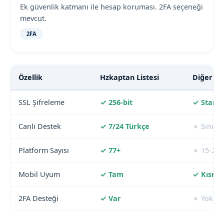
Ek güvenlik katmanı ile hesap koruması. 2FA seçeneği
mevcut.
2FA
Özellik
Hzkaptan Listesi
Diğer Sit
SSL Şifreleme
✓ 256-bit
✓ Stand
Canlı Destek
✓ 7/24 Türkçe
✗ Sınırlı
Platform Sayısı
✓ 77+
✗ 15-20
Mobil Uyum
✓ Tam
✓ Kısmi
2FA Desteği
✓ Var
✗ Yok