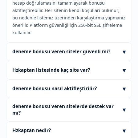
hesap doğrulamasını tamamlayarak bonusu
aktifleştirebilir. Her sitenin kendi koşulları bulunur;
bu nedenle listemiz üzerinden karşılaştırma yapmanız
önerilir. Platform güvenliği için 256-bit SSL şifreleme
kullanılır.
▾
deneme bonusu veren siteler güvenli mi?
Güvenlik, seçtiğiniz platforma göre değişir. Hzkaptan
▾
Hzkaptan listesinde kaç site var?
listesinde yer alan siteler, 256-bit SSL sertifikası ve iki
adımlı doğrulama gibi temel güvenlik önlemlerine
Şu anda Hzkaptan üzerinde 77'den fazla güncel
sahiptir. Ayrıca canlı destek hizmeti 7/24 Türkçe olarak
▾
deneme bonusu nasıl aktifleştirilir?
deneme bonusu platformu bulunuyor. Liste sürekli
sunulur. Yine de her kullanıcının kendi hesap
taranmakta ve Eylül 2026 itibarıyla son haliyle
bilgilerini koruması önemlidir. Ortalama kullanıcı
Aktifleştirme işlemi genellikle kayıt ve e-posta
sunulmaktadır. Platformlar, güvenlik sertifikaları,
deneme bonusu veren sitelerde destek var
▾
puanı 4.7 üzerinden değerlendirilmiştir.
doğrulamasının ardından otomatik gerçekleşir. Bazı
destek kalitesi ve kullanıcı yorumlarına göre
mı?
platformlar ek olarak kimlik doğrulaması isteyebilir.
filtrelenmiştir. Listeye erişmek için sayfadaki güncel
Süreç tamamlandığında bonus bakiyenize eklenir.
Evet, listemizdeki sitelerin büyük çoğunluğu 7/24
adres bağlantısını kullanabilirsiniz.
▾
Hzkaptan nedir?
Ortalama işlem süresi 1-2 dakika arasındadır. Detaylı
canlı destek sunuyor. Destek dili Türkçe olup,