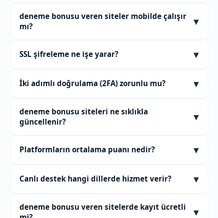
adımlar için sayfamızdaki "Nasıl?" rehberini
ortalama yanıt süresi 1.8 saniye olarak ölçülmüştür.
Hzkaptan, deneme bonusu veren sitelerin güncel ve
inceleyebilirsiniz.
Sorularınızı canlı sohbet veya e-posta yoluyla
deneme bonusu veren siteler mobilde çalışır
▾
güvenilir bir listesini sunan bir rehber platformdur.
iletebilirsiniz. Hzkaptan üzerinden her platformun
mı?
2024'ten bu yana yayında olup, Türkçe destek ve 256-
destek bilgilerine de ulaşabilirsiniz.
bit SSL güvenliği ile hizmet verir. Amacı, kullanıcıların
Listemizdeki tüm platformlar mobil cihazlarla
▾
SSL şifreleme ne işe yarar?
doğru adrese yönelmesini sağlamaktır. +77 site
uyumludur. iOS ve Android işletim sistemlerinde
arasından filtreleme imkânı sunar.
sorunsuz çalışır. Responsive tasarım sayesinde
SSL (Secure Sockets Layer), tarayıcı ile sunucu
telefon ve tablet ekranlarında rahat kullanım sunar.
▾
İki adımlı doğrulama (2FA) zorunlu mu?
arasındaki veri aktarımını şifreleyen bir protokoldür.
Herhangi bir uygulama indirmenize gerek yoktur;
256-bit şifreleme, günümüzde en güçlü seviyelerden
tarayıcı üzerinden erişim sağlanır.
Bazı platformlarda 2FA zorunlu, bazılarında ise isteğe
biridir. Kişisel bilgilerinizin üçüncü taraflarca ele
deneme bonusu siteleri ne sıklıkla
▾
bağlıdır. Hzkaptan, güvenliği artırmak adına 2FA
geçirilmesini önler. Hzkaptan listesindeki sitelerin
güncellenir?
sunan siteleri önceliklendirir. Bu yöntem, hesabınıza
tamamı bu sertifikaya sahiptir.
ek bir güvenlik katmanı ekler. Giriş sırasında
Hzkaptan listesi haftalık olarak taranır ve güncellenir.
▾
Platformların ortalama puanı nedir?
telefonunuza veya e-postanıza gelen kodu girmeniz
Eylül 2026 itibarıyla 77'den fazla aktif platform
gerekir.
bulunmaktadır. Erişim adreslerinde değişiklik olması
Hzkaptan üzerinde yer alan platformların ortalama
durumunda liste hızla güncellenir. Kullanıcıların her
▾
Canlı destek hangi dillerde hizmet verir?
kullanıcı puanı 4.7 üzerinden değerlendirilmiştir.
zaman en güncel bilgiye ulaşması hedeflenir.
Toplamda 2.847'den fazla oy ve 634 yorum
Listemizdeki platformların çoğu Türkçe canlı destek
bulunmaktadır. Bu veriler, gerçek kullanıcı
deneme bonusu veren sitelerde kayıt ücretli
▾
sunar. Bazı siteler ek olarak İngilizce de
deneyimlerine dayanmaktadır ve düzenli olarak
mi?