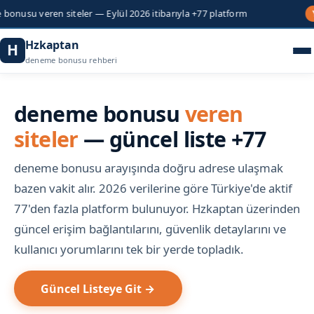
en siteler — Eylül 2026 itibarıyla +77 platform
256
YENİ
Hzkaptan
H
deneme bonusu rehberi
deneme bonusu
veren
siteler
— güncel liste +77
deneme bonusu arayışında doğru adrese ulaşmak
bazen vakit alır. 2026 verilerine göre Türkiye'de aktif
77'den fazla platform bulunuyor. Hzkaptan üzerinden
güncel erişim bağlantılarını, güvenlik detaylarını ve
kullanıcı yorumlarını tek bir yerde topladık.
Güncel Listeye Git →