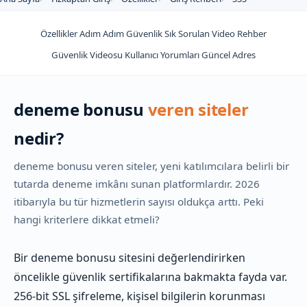
Özellikler
Adım Adım
Güvenlik
Sık Sorulan
Video Rehber
Güvenlik Videosu
Kullanıcı Yorumları
Güncel Adres
deneme bonusu
veren siteler
nedir?
deneme bonusu veren siteler, yeni katılımcılara belirli bir
tutarda deneme imkânı sunan platformlardır. 2026
itibarıyla bu tür hizmetlerin sayısı oldukça arttı. Peki
hangi kriterlere dikkat etmeli?
Bir deneme bonusu sitesini değerlendirirken
öncelikle güvenlik sertifikalarına bakmakta fayda var.
256-bit SSL şifreleme, kişisel bilgilerin korunması