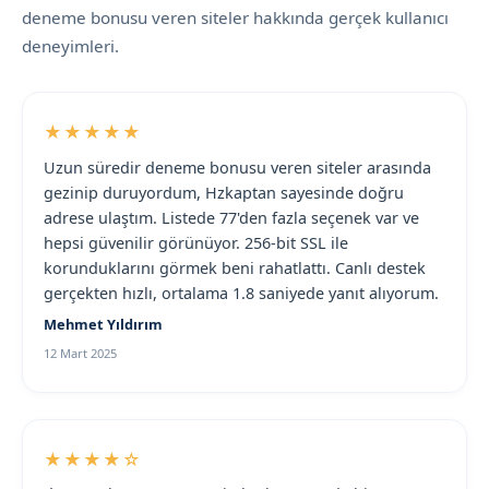
deneme bonusu veren siteler hakkında gerçek kullanıcı
deneyimleri.
★★★★★
Uzun süredir deneme bonusu veren siteler arasında
gezinip duruyordum, Hzkaptan sayesinde doğru
adrese ulaştım. Listede 77'den fazla seçenek var ve
hepsi güvenilir görünüyor. 256-bit SSL ile
korunduklarını görmek beni rahatlattı. Canlı destek
gerçekten hızlı, ortalama 1.8 saniyede yanıt alıyorum.
Mehmet Yıldırım
12 Mart 2025
★★★★☆