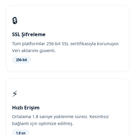
🔒
SSL Şifreleme
Tüm platformlar 256-bit SSL sertifikasıyla korunuyor.
Veri aktarımı güvenli.
256-bit
⚡
Hızlı Erişim
Ortalama 1.8 saniye yüklenme süresi. Kesintisiz
bağlantı için optimize edilmiş.
1.8 sn