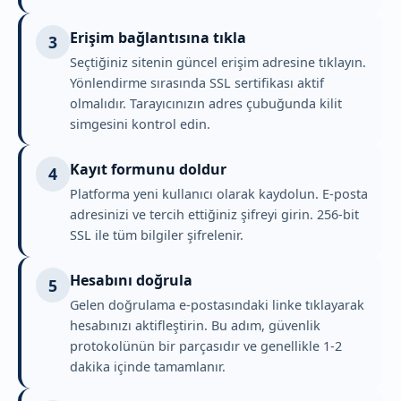
Erişim bağlantısına tıkla
3
Seçtiğiniz sitenin güncel erişim adresine tıklayın.
Yönlendirme sırasında SSL sertifikası aktif
olmalıdır. Tarayıcınızın adres çubuğunda kilit
simgesini kontrol edin.
Kayıt formunu doldur
4
Platforma yeni kullanıcı olarak kaydolun. E-posta
adresinizi ve tercih ettiğiniz şifreyi girin. 256-bit
SSL ile tüm bilgiler şifrelenir.
Hesabını doğrula
5
Gelen doğrulama e-postasındaki linke tıklayarak
hesabınızı aktifleştirin. Bu adım, güvenlik
protokolünün bir parçasıdır ve genellikle 1-2
dakika içinde tamamlanır.