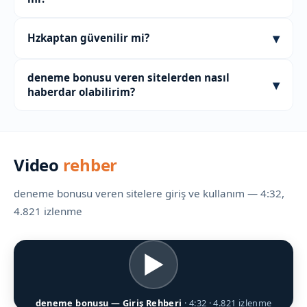
destekleyebilir. Hzkaptan, Türkçe destek öncelikli
güncellenmektedir.
siteleri listeler. Destek hattı 7/24 açıktır ve ortalama
Hayır, listemizdeki platformlara kaydolmak tamamen
▾
Hzkaptan güvenilir mi?
yanıt süresi 1.8 saniyedir.
ücretsizdir. deneme bonusu da yeni kullanıcılara
ücretsiz olarak sunulur. Herhangi bir ön ödeme veya
Hzkaptan, 2024'ten bu yana Türkçe rehberlik hizmeti
abonelik ücreti bulunmaz. Platformların sunduğu
deneme bonusu veren sitelerden nasıl
▾
sunan bir platformdur. 256-bit SSL ile korunur ve
hizmetlerden yararlanmak için sadece kayıt olmanız
haberdar olabilirim?
kullanıcı gizliliğine önem verir. Listelenen siteler
yeterlidir.
düzenli olarak taranır ve güvenlik açısından kontrol
Hzkaptan üzerinden güncel listeyi takip ederek yeni
edilir. Kullanıcı yorumları ve puanlamalar şeffaf bir
eklenen platformlardan haberdar olabilirsiniz. Ayrıca
şekilde sunulur.
sayfamızdaki duyuru bölümü ve ticker bar ile anlık
Video
rehber
güncellemeleri görebilirsiniz. Listemiz haftalık olarak
yenilenir ve +77 site arasından seçim yapabilirsiniz.
deneme bonusu veren sitelere giriş ve kullanım — 4:32,
4.821 izlenme
▶
deneme bonusu — Giriş Rehberi
· 4:32 · 4.821 izlenme