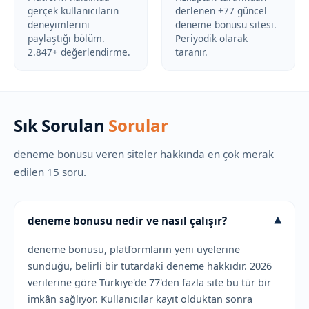
gerçek kullanıcıların
derlenen +77 güncel
deneyimlerini
deneme bonusu sitesi.
paylaştığı bölüm.
Periyodik olarak
2.847+ değerlendirme.
taranır.
Sık Sorulan
Sorular
deneme bonusu veren siteler hakkında en çok merak
edilen 15 soru.
▾
deneme bonusu nedir ve nasıl çalışır?
deneme bonusu, platformların yeni üyelerine
sunduğu, belirli bir tutardaki deneme hakkıdır. 2026
verilerine göre Türkiye'de 77'den fazla site bu tür bir
imkân sağlıyor. Kullanıcılar kayıt olduktan sonra