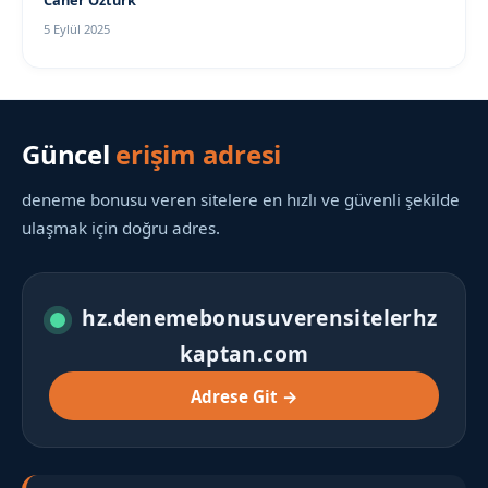
Caner Öztürk
5 Eylül 2025
Güncel
erişim adresi
deneme bonusu veren sitelere en hızlı ve güvenli şekilde
ulaşmak için doğru adres.
hz.denemebonusuverensitelerhz
kaptan.com
Adrese Git →