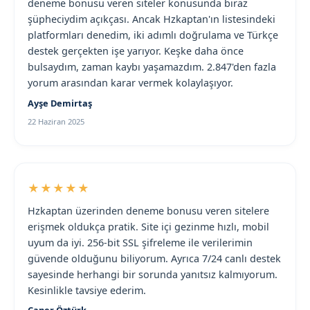
deneme bonusu veren siteler konusunda biraz
şüpheciydim açıkçası. Ancak Hzkaptan'ın listesindeki
platformları denedim, iki adımlı doğrulama ve Türkçe
destek gerçekten işe yarıyor. Keşke daha önce
bulsaydım, zaman kaybı yaşamazdım. 2.847'den fazla
yorum arasından karar vermek kolaylaşıyor.
Ayşe Demirtaş
22 Haziran 2025
★★★★★
Hzkaptan üzerinden deneme bonusu veren sitelere
erişmek oldukça pratik. Site içi gezinme hızlı, mobil
uyum da iyi. 256-bit SSL şifreleme ile verilerimin
güvende olduğunu biliyorum. Ayrıca 7/24 canlı destek
sayesinde herhangi bir sorunda yanıtsız kalmıyorum.
Kesinlikle tavsiye ederim.