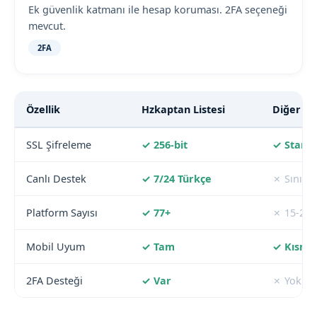
Ek güvenlik katmanı ile hesap koruması. 2FA seçeneği
mevcut.
2FA
Özellik
Hzkaptan Listesi
Diğer Sit
SSL Şifreleme
✓ 256-bit
✓ Stand
Canlı Destek
✓ 7/24 Türkçe
✗ Sınırlı
Platform Sayısı
✓ 77+
✗ 15-20
Mobil Uyum
✓ Tam
✓ Kısmi
2FA Desteği
✓ Var
✗ Yok