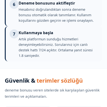
Deneme bonusunu aktifleştir
6
Hesabınız doğrulandıktan sonra deneme
bonusu otomatik olarak tanımlanır. Kullanım
koşullarını gözden geçirin ve işlemi onaylayın.
Kullanmaya başla
7
Artık platformun sunduğu hizmetleri
deneyimleyebilirsiniz. Sorularınız için canlı
destek hattı 7/24 açıktır. Ortalama yanıt süresi
1.8 saniyedir.
Güvenlik &
terimler sözlüğü
deneme bonusu veren sitelerde sık karşılaşılan güvenlik
terimleri ve açıklamaları.