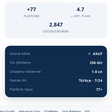
+77
4.7
PLATFORM
⭐ ORT. PUAN
2.847
DEĞERLENDIRME
Aktif
Güncel Adres
256-bit
SSL Şifreleme
1.8 sn
Ortalama Yüklenme
Türkçe · 7/24
Destek Dili
77+
Platform Sayısı
Ana Sayfa
Hzkaptan Giriş
Özellikler
Giriş Rehberi
SSS