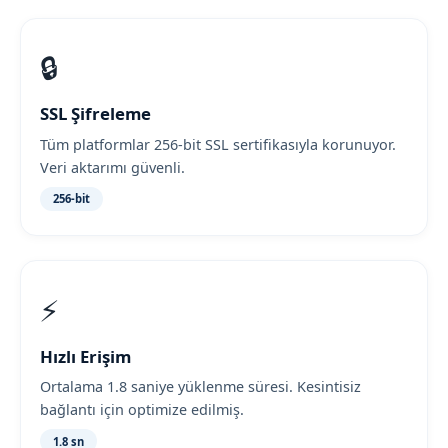
🔒
SSL Şifreleme
Tüm platformlar 256-bit SSL sertifikasıyla korunuyor.
Veri aktarımı güvenli.
256-bit
⚡
Hızlı Erişim
Ortalama 1.8 saniye yüklenme süresi. Kesintisiz
bağlantı için optimize edilmiş.
1.8 sn