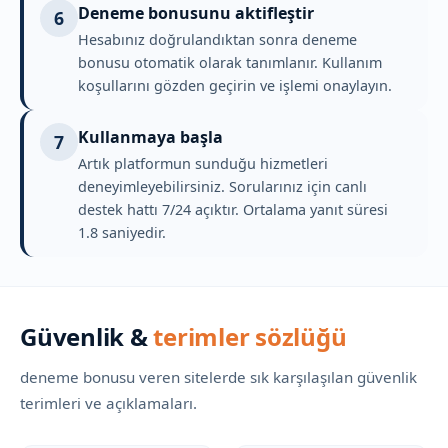
Deneme bonusunu aktifleştir
6
Hesabınız doğrulandıktan sonra deneme
bonusu otomatik olarak tanımlanır. Kullanım
koşullarını gözden geçirin ve işlemi onaylayın.
Kullanmaya başla
7
Artık platformun sunduğu hizmetleri
deneyimleyebilirsiniz. Sorularınız için canlı
destek hattı 7/24 açıktır. Ortalama yanıt süresi
1.8 saniyedir.
Güvenlik &
terimler sözlüğü
deneme bonusu veren sitelerde sık karşılaşılan güvenlik
terimleri ve açıklamaları.