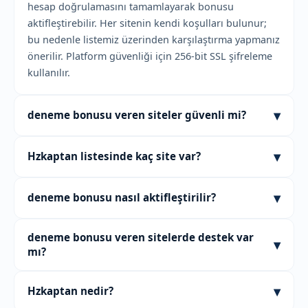
hesap doğrulamasını tamamlayarak bonusu
aktifleştirebilir. Her sitenin kendi koşulları bulunur;
bu nedenle listemiz üzerinden karşılaştırma yapmanız
önerilir. Platform güvenliği için 256-bit SSL şifreleme
kullanılır.
▾
deneme bonusu veren siteler güvenli mi?
Güvenlik, seçtiğiniz platforma göre değişir. Hzkaptan
▾
Hzkaptan listesinde kaç site var?
listesinde yer alan siteler, 256-bit SSL sertifikası ve iki
adımlı doğrulama gibi temel güvenlik önlemlerine
Şu anda Hzkaptan üzerinde 77'den fazla güncel
sahiptir. Ayrıca canlı destek hizmeti 7/24 Türkçe olarak
▾
deneme bonusu nasıl aktifleştirilir?
deneme bonusu platformu bulunuyor. Liste sürekli
sunulur. Yine de her kullanıcının kendi hesap
taranmakta ve Eylül 2026 itibarıyla son haliyle
bilgilerini koruması önemlidir. Ortalama kullanıcı
Aktifleştirme işlemi genellikle kayıt ve e-posta
sunulmaktadır. Platformlar, güvenlik sertifikaları,
deneme bonusu veren sitelerde destek var
▾
puanı 4.7 üzerinden değerlendirilmiştir.
doğrulamasının ardından otomatik gerçekleşir. Bazı
destek kalitesi ve kullanıcı yorumlarına göre
mı?
platformlar ek olarak kimlik doğrulaması isteyebilir.
filtrelenmiştir. Listeye erişmek için sayfadaki güncel
Süreç tamamlandığında bonus bakiyenize eklenir.
Evet, listemizdeki sitelerin büyük çoğunluğu 7/24
adres bağlantısını kullanabilirsiniz.
▾
Hzkaptan nedir?
Ortalama işlem süresi 1-2 dakika arasındadır. Detaylı
canlı destek sunuyor. Destek dili Türkçe olup,