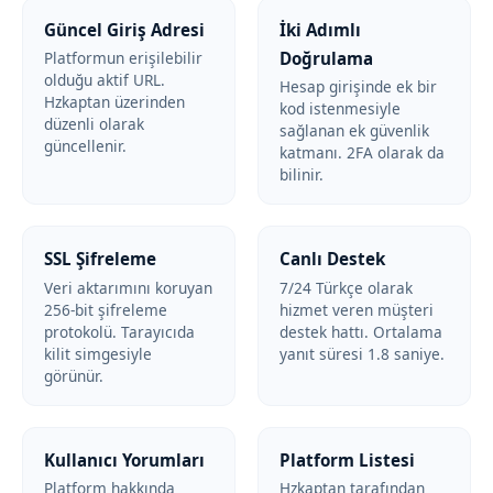
Güncel Giriş Adresi
İki Adımlı
Doğrulama
Platformun erişilebilir
olduğu aktif URL.
Hesap girişinde ek bir
Hzkaptan üzerinden
kod istenmesiyle
düzenli olarak
sağlanan ek güvenlik
güncellenir.
katmanı. 2FA olarak da
bilinir.
SSL Şifreleme
Canlı Destek
Veri aktarımını koruyan
7/24 Türkçe olarak
256-bit şifreleme
hizmet veren müşteri
protokolü. Tarayıcıda
destek hattı. Ortalama
kilit simgesiyle
yanıt süresi 1.8 saniye.
görünür.
Kullanıcı Yorumları
Platform Listesi
Platform hakkında
Hzkaptan tarafından