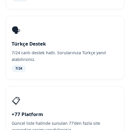
🗣️
Türkçe Destek
7/24 canlı destek hattı. Sorularınıza Türkçe yanıt
alabilirsiniz.
7/24
📋
+77 Platform
Güncel liste halinde sunulan 77'den fazla site
arasından seçim yapabilirsiniz.