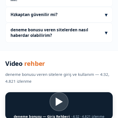
destekleyebilir. Hzkaptan, Türkçe destek öncelikli
güncellenmektedir.
siteleri listeler. Destek hattı 7/24 açıktır ve ortalama
Hayır, listemizdeki platformlara kaydolmak tamamen
▾
Hzkaptan güvenilir mi?
yanıt süresi 1.8 saniyedir.
ücretsizdir. deneme bonusu da yeni kullanıcılara
ücretsiz olarak sunulur. Herhangi bir ön ödeme veya
Hzkaptan, 2024'ten bu yana Türkçe rehberlik hizmeti
abonelik ücreti bulunmaz. Platformların sunduğu
deneme bonusu veren sitelerden nasıl
▾
sunan bir platformdur. 256-bit SSL ile korunur ve
hizmetlerden yararlanmak için sadece kayıt olmanız
haberdar olabilirim?
kullanıcı gizliliğine önem verir. Listelenen siteler
yeterlidir.
düzenli olarak taranır ve güvenlik açısından kontrol
Hzkaptan üzerinden güncel listeyi takip ederek yeni
edilir. Kullanıcı yorumları ve puanlamalar şeffaf bir
eklenen platformlardan haberdar olabilirsiniz. Ayrıca
şekilde sunulur.
sayfamızdaki duyuru bölümü ve ticker bar ile anlık
Video
rehber
güncellemeleri görebilirsiniz. Listemiz haftalık olarak
yenilenir ve +77 site arasından seçim yapabilirsiniz.
deneme bonusu veren sitelere giriş ve kullanım — 4:32,
4.821 izlenme
▶
deneme bonusu — Giriş Rehberi
· 4:32 · 4.821 izlenme