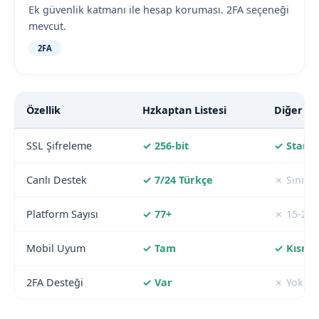
Ek güvenlik katmanı ile hesap koruması. 2FA seçeneği
mevcut.
2FA
Özellik
Hzkaptan Listesi
Diğer Sit
SSL Şifreleme
✓ 256-bit
✓ Stand
Canlı Destek
✓ 7/24 Türkçe
✗ Sınırlı
Platform Sayısı
✓ 77+
✗ 15-20
Mobil Uyum
✓ Tam
✓ Kısmi
2FA Desteği
✓ Var
✗ Yok