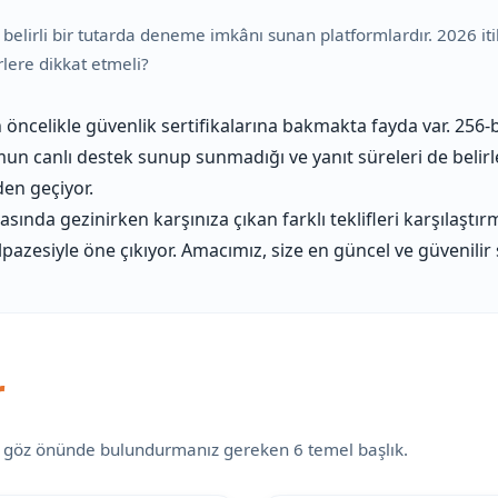
belirli bir tutarda deneme imkânı sunan platformlardır. 2026 iti
rlere dikkat etmeli?
ncelikle güvenlik sertifikalarına bakmakta fayda var. 256-bi
rmun canlı destek sunup sunmadığı ve yanıt süreleri de belir
den geçiyor.
da gezinirken karşınıza çıkan farklı teklifleri karşılaştırma
pazesiyle öne çıkıyor. Amacımız, size en güncel ve güvenili
r
n göz önünde bulundurmanız gereken 6 temel başlık.