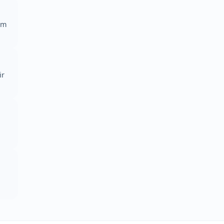
tüm
ir