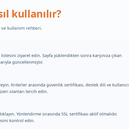
ıl kullanılır?
ve kullanım rehberi.
istesini ziyaret edin. Sayfa yüklendikten sonra karşınıza çıkan
barıyla güncellenmiştir.
yin. Kriterler arasında güvenlik sertifikası, destek dili ve kullanıcı
zeri olanları tercih edin.
tıklayın. Yönlendirme sırasında SSL sertifikası aktif olmalıdır.
sini kontrol edin.