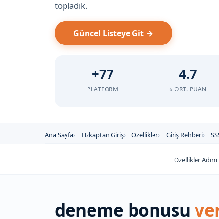
topladık.
Güncel Listeye Git →
+77
4.7
PLATFORM
⭐ ORT. PUAN
Ana Sayfa
Hzkaptan Giriş
Özellikler
Giriş Rehberi
SS
Özellikler
Adım
deneme bonusu
ve