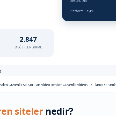
Destek Dili
Platform Sayısı
2.847
DEĞERLENDIRME
S
 Adım
Güvenlik
Sık Sorulan
Video Rehber
Güvenlik Videosu
Kullanıcı Yorumla
ren siteler
nedir?