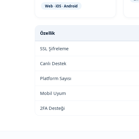
Web · iOS · Android
Özellik
SSL Şifreleme
Canlı Destek
Platform Sayısı
Mobil Uyum
2FA Desteği