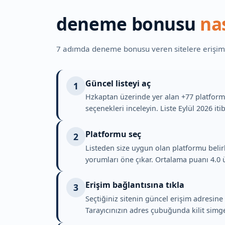
deneme bonusu
nas
7 adımda deneme bonusu veren sitelere erişim 
Güncel listeyi aç
1
Hzkaptan üzerinde yer alan +77 platform l
seçenekleri inceleyin. Liste Eylül 2026 iti
Platformu seç
2
Listeden size uygun olan platformu belirle
yorumları öne çıkar. Ortalama puanı 4.0 ü
Erişim bağlantısına tıkla
3
Seçtiğiniz sitenin güncel erişim adresine 
Tarayıcınızın adres çubuğunda kilit simge