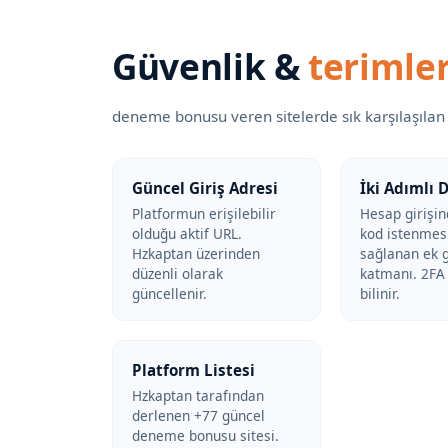
Güvenlik &
terimle
deneme bonusu veren sitelerde sık karşılaşılan 
Güncel Giriş Adresi
İki Adımlı
Platformun erişilebilir
Hesap girişin
olduğu aktif URL.
kod istenmes
Hzkaptan üzerinden
sağlanan ek 
düzenli olarak
katmanı. 2FA
güncellenir.
bilinir.
Platform Listesi
Hzkaptan tarafından
derlenen +77 güncel
deneme bonusu sitesi.