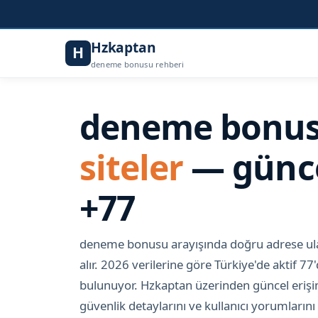
Hzkaptan
H
deneme bonusu rehberi
deneme bonu
siteler
— günce
+77
deneme bonusu arayışında doğru adrese ul
alır. 2026 verilerine göre Türkiye'de aktif 77
bulunuyor. Hzkaptan üzerinden güncel erişim
güvenlik detaylarını ve kullanıcı yorumlarını