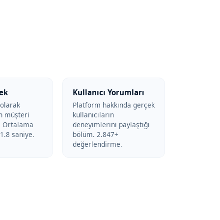
ek
Kullanıcı Yorumları
 olarak
Platform hakkında gerçek
n müşteri
kullanıcıların
ı. Ortalama
deneyimlerini paylaştığı
 1.8 saniye.
bölüm. 2.847+
değerlendirme.