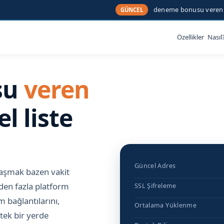
deneme bonusu veren siteler — Eylül 2026
GÜNCEL
Özellikler
Nasıl
su
veren
l liste
Güncel Adres
aşmak bazen vakit
'den fazla platform
SSL Şifreleme
 bağlantılarını,
Ortalama Yüklenme
 tek bir yerde