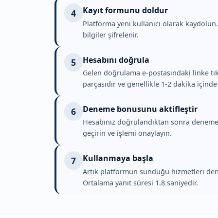
Kayıt formunu doldur
4
Platforma yeni kullanıcı olarak kaydolun. E
bilgiler şifrelenir.
Hesabını doğrula
5
Gelen doğrulama e-postasındaki linke tık
parçasıdır ve genellikle 1-2 dakika içind
Deneme bonusunu aktifleştir
6
Hesabınız doğrulandıktan sonra deneme 
geçirin ve işlemi onaylayın.
Kullanmaya başla
7
Artık platformun sunduğu hizmetleri deneyi
Ortalama yanıt süresi 1.8 saniyedir.