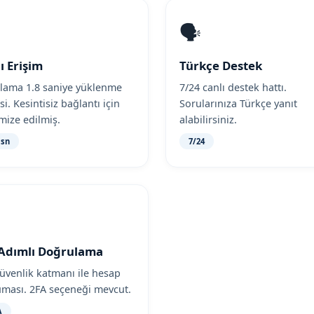
🗣️
lı Erişim
Türkçe Destek
lama 1.8 saniye yüklenme
7/24 canlı destek hattı.
si. Kesintisiz bağlantı için
Sorularınıza Türkçe yanıt
mize edilmiş.
alabilirsiniz.
 sn
7/24
 Adımlı Doğrulama
üvenlik katmanı ile hesap
ması. 2FA seçeneği mevcut.
A