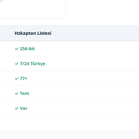
Hzkaptan Listesi
✓ 256-bit
✓ 7/24 Türkçe
✓ 77+
✓ Tam
✓ Var