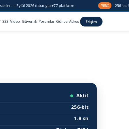
 itibarıyla +77 platform
256-bit SSL şifreleme ile 
YENİ
?
SSS
Video
Güvenlik
Yorumlar
Güncel Adres
Erişim
Aktif
256-bit
1.8 sn