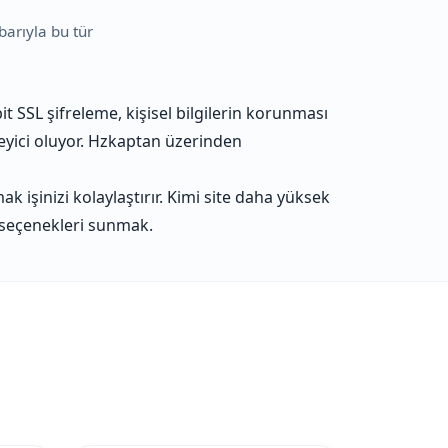
barıyla bu tür
t SSL şifreleme, kişisel bilgilerin korunması
leyici oluyor. Hzkaptan üzerinden
k işinizi kolaylaştırır. Kimi site daha yüksek
r seçenekleri sunmak.