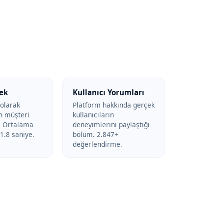
ek
Kullanıcı Yorumları
 olarak
Platform hakkında gerçek
n müşteri
kullanıcıların
ı. Ortalama
deneyimlerini paylaştığı
 1.8 saniye.
bölüm. 2.847+
değerlendirme.