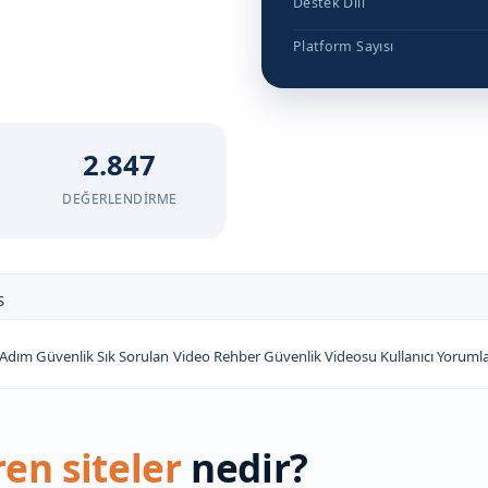
Destek Dili
Platform Sayısı
2.847
DEĞERLENDIRME
S
 Adım
Güvenlik
Sık Sorulan
Video Rehber
Güvenlik Videosu
Kullanıcı Yorumla
ren siteler
nedir?