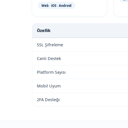
Web · iOS · Android
Özellik
SSL Şifreleme
Canlı Destek
Platform Sayısı
Mobil Uyum
2FA Desteği