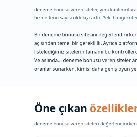
deneme bonusu veren siteler, yeni katılımcılara 
hizmetlerin sayısı oldukça arttı. Peki hangi krite
Bir deneme bonusu sitesini değerlendirirken ö
açısından temel bir gereklilik. Ayrıca platfo
listelediğimiz sitelerin tamamı bu kontroller
Ve aslında… deneme bonusu veren siteler arasın
oranlar sunarken, kimisi daha geniş oyun yel
Öne çıkan
özellikle
deneme bonusu veren siteleri değerlendirirke