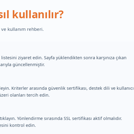
ıl kullanılır?
ve kullanım rehberi.
istesini ziyaret edin. Sayfa yüklendikten sonra karşınıza çıkan
barıyla güncellenmiştir.
yin. Kriterler arasında güvenlik sertifikası, destek dili ve kullanıcı
zeri olanları tercih edin.
tıklayın. Yönlendirme sırasında SSL sertifikası aktif olmalıdır.
sini kontrol edin.