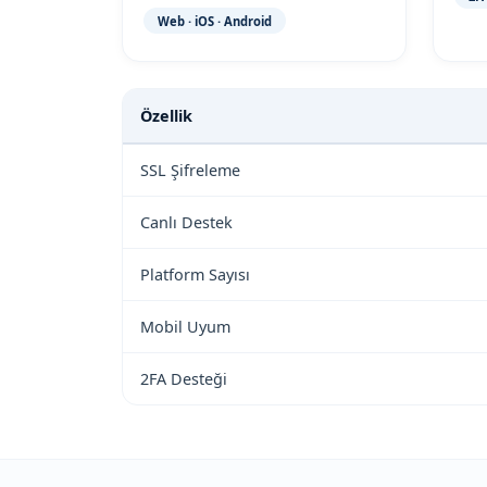
Web · iOS · Android
Özellik
SSL Şifreleme
Canlı Destek
Platform Sayısı
Mobil Uyum
2FA Desteği