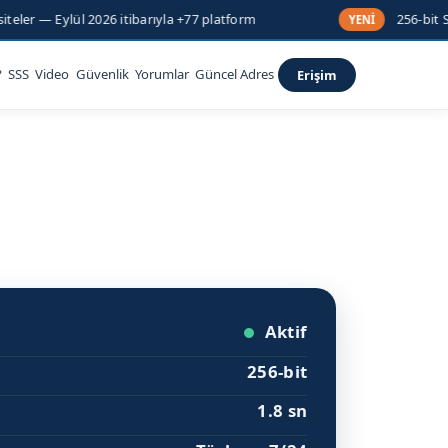
 itibarıyla +77 platform
256-bit SSL şifreleme ile g
YENİ
?
SSS
Video
Güvenlik
Yorumlar
Güncel Adres
Erişim
Aktif
256-bit
1.8 sn