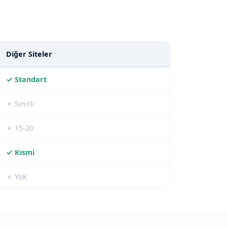
Diğer Siteler
✓ Standart
✗ Sınırlı
✗ 15-20
✓ Kısmi
✗ Yok