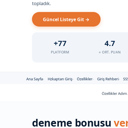
topladık.
Güncel Listeye Git →
+77
4.7
PLATFORM
⭐ ORT. PUAN
Ana Sayfa
Hzkaptan Giriş
Özellikler
Giriş Rehberi
SS
Özellikler
Adım
deneme bonusu
ve