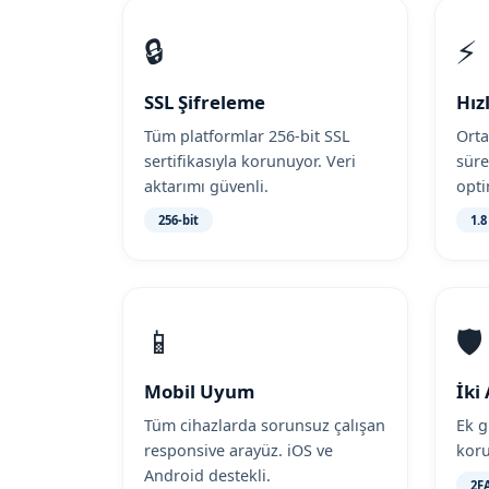
🔒
⚡
SSL Şifreleme
Hız
Tüm platformlar 256-bit SSL
Orta
sertifikasıyla korunuyor. Veri
süre
aktarımı güvenli.
opti
256-bit
1.8
📱
🛡️
Mobil Uyum
İki
Tüm cihazlarda sorunsuz çalışan
Ek g
responsive arayüz. iOS ve
koru
Android destekli.
2F