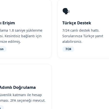
🗣️
lı Erişim
Türkçe Destek
lama 1.8 saniye yüklenme
7/24 canlı destek hattı.
si. Kesintisiz bağlantı için
Sorularınıza Türkçe yanıt
mize edilmiş.
alabilirsiniz.
 sn
7/24
 Adımlı Doğrulama
üvenlik katmanı ile hesap
ması. 2FA seçeneği mevcut.
A