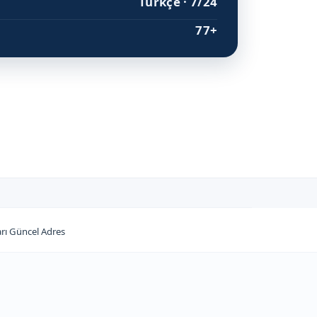
Türkçe · 7/24
77+
rı
Güncel Adres