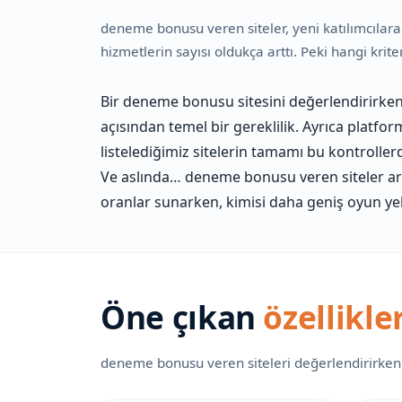
deneme bonusu veren siteler, yeni katılımcılara 
hizmetlerin sayısı oldukça arttı. Peki hangi krite
Bir deneme bonusu sitesini değerlendirirken ö
açısından temel bir gereklilik. Ayrıca platfo
listelediğimiz sitelerin tamamı bu kontroller
Ve aslında… deneme bonusu veren siteler arasın
oranlar sunarken, kimisi daha geniş oyun yel
Öne çıkan
özellikle
deneme bonusu veren siteleri değerlendirirke