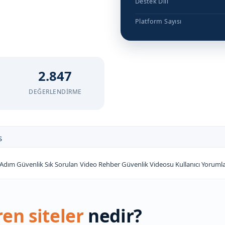
Destek Dili
Platform Sayısı
2.847
DEĞERLENDIRME
S
 Adım
Güvenlik
Sık Sorulan
Video Rehber
Güvenlik Videosu
Kullanıcı Yorumla
ren siteler
nedir?