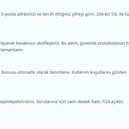
-posta adresinizi ve tercih ettiğiniz şifreyi girin. 256-bit SSL ile 
layarak hesabınızı aktifleştirin. Bu adım, güvenlik protokolünün b
e tamamlanır.
bonusu otomatik olarak tanımlanır. Kullanım koşullarını gözden
mleyebilirsiniz. Sorularınız için canlı destek hattı 7/24 açıktır.