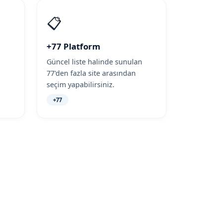
📋
+77 Platform
Güncel liste halinde sunulan
77'den fazla site arasından
seçim yapabilirsiniz.
+77