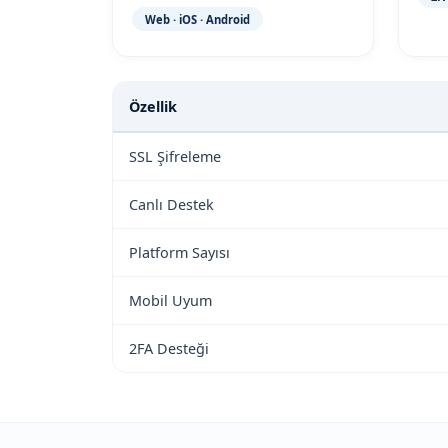
Web · iOS · Android
Özellik
SSL Şifreleme
Canlı Destek
Platform Sayısı
Mobil Uyum
2FA Desteği