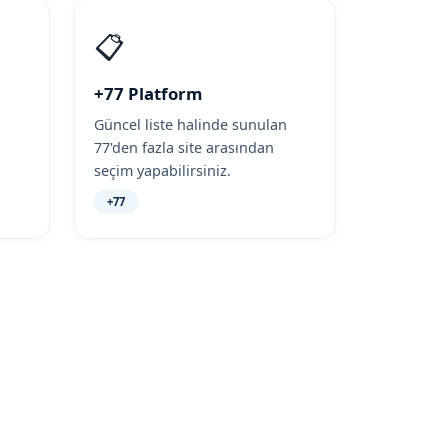
📋
+77 Platform
Güncel liste halinde sunulan
77'den fazla site arasından
seçim yapabilirsiniz.
+77