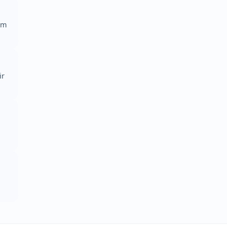
tüm
ir