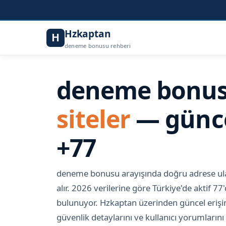
Hzkaptan
H
deneme bonusu rehberi
deneme bonu
siteler
— günce
+77
deneme bonusu arayışında doğru adrese ul
alır. 2026 verilerine göre Türkiye'de aktif 77
bulunuyor. Hzkaptan üzerinden güncel erişim
güvenlik detaylarını ve kullanıcı yorumlarını