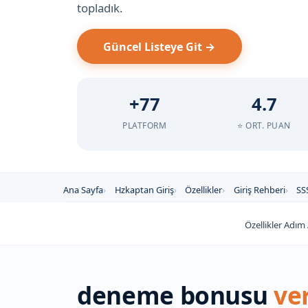
topladık.
Güncel Listeye Git →
+77
4.7
PLATFORM
⭐ ORT. PUAN
Ana Sayfa
Hzkaptan Giriş
Özellikler
Giriş Rehberi
SS
Özellikler
Adım
deneme bonusu
ve