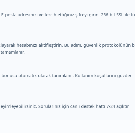
-posta adresinizi ve tercih ettiğiniz şifreyi girin. 256-bit SSL ile 
layarak hesabınızı aktifleştirin. Bu adım, güvenlik protokolünün b
e tamamlanır.
bonusu otomatik olarak tanımlanır. Kullanım koşullarını gözden
mleyebilirsiniz. Sorularınız için canlı destek hattı 7/24 açıktır.