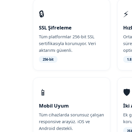
🔒
⚡
SSL Şifreleme
Hız
Tüm platformlar 256-bit SSL
Orta
sertifikasıyla korunuyor. Veri
süre
aktarımı güvenli.
opti
256-bit
1.8
📱
🛡️
Mobil Uyum
İki
Tüm cihazlarda sorunsuz çalışan
Ek g
responsive arayüz. iOS ve
koru
Android destekli.
2F