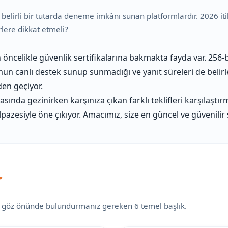
belirli bir tutarda deneme imkânı sunan platformlardır. 2026 iti
rlere dikkat etmeli?
ncelikle güvenlik sertifikalarına bakmakta fayda var. 256-bi
rmun canlı destek sunup sunmadığı ve yanıt süreleri de belir
den geçiyor.
da gezinirken karşınıza çıkan farklı teklifleri karşılaştırma
pazesiyle öne çıkıyor. Amacımız, size en güncel ve güvenili
r
n göz önünde bulundurmanız gereken 6 temel başlık.