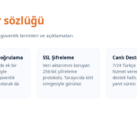
r sözlüğü
güvenlik terimleri ve açıklamaları.
 Doğrulama
SSL Şifreleme
Canlı Dest
de ek bir
Veri aktarımını koruyan
7/24 Türkçe
iyle
256-bit şifreleme
hizmet vere
güvenlik
protokolü. Tarayıcıda kilit
destek hatt
 olarak da
simgesiyle görünür.
yanıt süresi