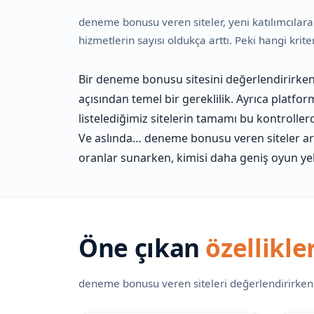
deneme bonusu veren siteler, yeni katılımcılara 
hizmetlerin sayısı oldukça arttı. Peki hangi krite
Bir deneme bonusu sitesini değerlendirirken ö
açısından temel bir gereklilik. Ayrıca platfo
listelediğimiz sitelerin tamamı bu kontroller
Ve aslında… deneme bonusu veren siteler arasın
oranlar sunarken, kimisi daha geniş oyun yel
Öne çıkan
özellikle
deneme bonusu veren siteleri değerlendirirke