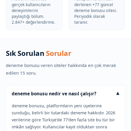
gerçek kullanıcıların
derlenen +77 güncel
deneyimlerini
deneme bonusu sitesi.
paylaştığı bölüm.
Periyodik olarak
2.847+ değerlendirme.
taranır.
Sık Sorulan
Sorular
deneme bonusu veren siteler hakkında en çok merak
edilen 15 soru.
▾
deneme bonusu nedir ve nasıl çalışır?
deneme bonusu, platformların yeni üyelerine
sunduğu, belirli bir tutardaki deneme hakkıdır. 2026
verilerine göre Türkiye'de 77'den fazla site bu tür bir
imkân sağlıyor. Kullanıcılar kayıt olduktan sonra