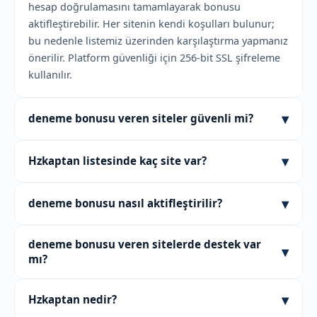
hesap doğrulamasını tamamlayarak bonusu
aktifleştirebilir. Her sitenin kendi koşulları bulunur;
bu nedenle listemiz üzerinden karşılaştırma yapmanız
önerilir. Platform güvenliği için 256-bit SSL şifreleme
kullanılır.
▾
deneme bonusu veren siteler güvenli mi?
Güvenlik, seçtiğiniz platforma göre değişir. Hzkaptan
▾
Hzkaptan listesinde kaç site var?
listesinde yer alan siteler, 256-bit SSL sertifikası ve iki
adımlı doğrulama gibi temel güvenlik önlemlerine
Şu anda Hzkaptan üzerinde 77'den fazla güncel
sahiptir. Ayrıca canlı destek hizmeti 7/24 Türkçe olarak
▾
deneme bonusu nasıl aktifleştirilir?
deneme bonusu platformu bulunuyor. Liste sürekli
sunulur. Yine de her kullanıcının kendi hesap
taranmakta ve Eylül 2026 itibarıyla son haliyle
bilgilerini koruması önemlidir. Ortalama kullanıcı
Aktifleştirme işlemi genellikle kayıt ve e-posta
sunulmaktadır. Platformlar, güvenlik sertifikaları,
deneme bonusu veren sitelerde destek var
▾
puanı 4.7 üzerinden değerlendirilmiştir.
doğrulamasının ardından otomatik gerçekleşir. Bazı
destek kalitesi ve kullanıcı yorumlarına göre
mı?
platformlar ek olarak kimlik doğrulaması isteyebilir.
filtrelenmiştir. Listeye erişmek için sayfadaki güncel
Süreç tamamlandığında bonus bakiyenize eklenir.
Evet, listemizdeki sitelerin büyük çoğunluğu 7/24
adres bağlantısını kullanabilirsiniz.
▾
Hzkaptan nedir?
Ortalama işlem süresi 1-2 dakika arasındadır. Detaylı
canlı destek sunuyor. Destek dili Türkçe olup,