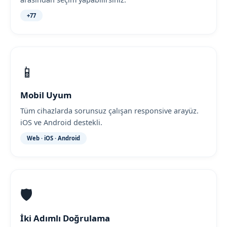
+77
📱
Mobil Uyum
Tüm cihazlarda sorunsuz çalışan responsive arayüz.
iOS ve Android destekli.
Web · iOS · Android
🛡️
İki Adımlı Doğrulama