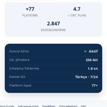
+77
4.7
PLATFORM
⭐ ORT. PUAN
2.847
DEĞERLENDIRME
Aktif
Güncel Adres
256-bit
SSL Şifreleme
1.8 sn
Ortalama Yüklenme
Türkçe · 7/24
Destek Dili
77+
Platform Sayısı
Ana Sayfa
Hzkaptan Giriş
Özellikler
Giriş Rehberi
SSS