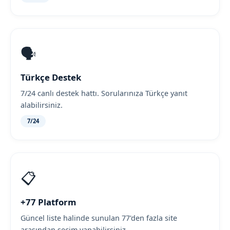
🗣️
Türkçe Destek
7/24 canlı destek hattı. Sorularınıza Türkçe yanıt
alabilirsiniz.
7/24
📋
+77 Platform
Güncel liste halinde sunulan 77'den fazla site
arasından seçim yapabilirsiniz.