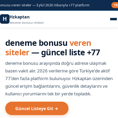
siteler — Eylül 2026 itibarıyla +77 platform
256-bi
YENİ
Hzkaptan
H
deneme bonusu rehberi
deneme bonusu
veren
siteler
— güncel liste +77
deneme bonusu arayışında doğru adrese ulaşmak
bazen vakit alır. 2026 verilerine göre Türkiye'de aktif
77'den fazla platform bulunuyor. Hzkaptan üzerinden
güncel erişim bağlantılarını, güvenlik detaylarını ve
kullanıcı yorumlarını tek bir yerde topladık.
Güncel Listeye Git →