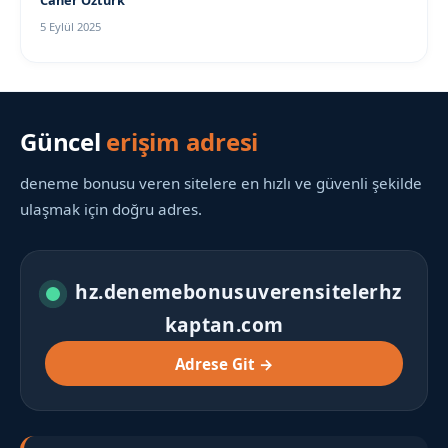
Caner Öztürk
5 Eylül 2025
Güncel
erişim adresi
deneme bonusu veren sitelere en hızlı ve güvenli şekilde
ulaşmak için doğru adres.
hz.denemebonusuverensitelerhz
kaptan.com
Adrese Git →