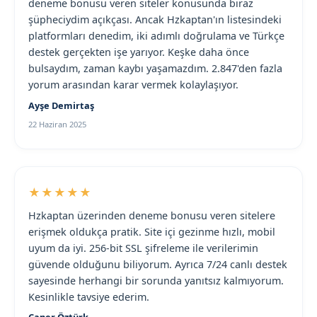
deneme bonusu veren siteler konusunda biraz
şüpheciydim açıkçası. Ancak Hzkaptan'ın listesindeki
platformları denedim, iki adımlı doğrulama ve Türkçe
destek gerçekten işe yarıyor. Keşke daha önce
bulsaydım, zaman kaybı yaşamazdım. 2.847'den fazla
yorum arasından karar vermek kolaylaşıyor.
Ayşe Demirtaş
22 Haziran 2025
★★★★★
Hzkaptan üzerinden deneme bonusu veren sitelere
erişmek oldukça pratik. Site içi gezinme hızlı, mobil
uyum da iyi. 256-bit SSL şifreleme ile verilerimin
güvende olduğunu biliyorum. Ayrıca 7/24 canlı destek
sayesinde herhangi bir sorunda yanıtsız kalmıyorum.
Kesinlikle tavsiye ederim.