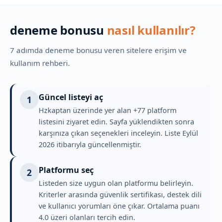
deneme bonusu
nasıl kullanılır?
7 adımda deneme bonusu veren sitelere erişim ve
kullanım rehberi.
Güncel listeyi aç
1
Hzkaptan üzerinde yer alan +77 platform
listesini ziyaret edin. Sayfa yüklendikten sonra
karşınıza çıkan seçenekleri inceleyin. Liste Eylül
2026 itibarıyla güncellenmiştir.
Platformu seç
2
Listeden size uygun olan platformu belirleyin.
Kriterler arasında güvenlik sertifikası, destek dili
ve kullanıcı yorumları öne çıkar. Ortalama puanı
4.0 üzeri olanları tercih edin.