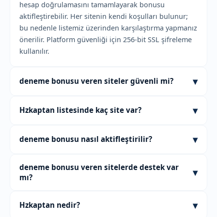
hesap doğrulamasını tamamlayarak bonusu
aktifleştirebilir. Her sitenin kendi koşulları bulunur;
bu nedenle listemiz üzerinden karşılaştırma yapmanız
önerilir. Platform güvenliği için 256-bit SSL şifreleme
kullanılır.
▾
deneme bonusu veren siteler güvenli mi?
Güvenlik, seçtiğiniz platforma göre değişir. Hzkaptan
▾
Hzkaptan listesinde kaç site var?
listesinde yer alan siteler, 256-bit SSL sertifikası ve iki
adımlı doğrulama gibi temel güvenlik önlemlerine
Şu anda Hzkaptan üzerinde 77'den fazla güncel
sahiptir. Ayrıca canlı destek hizmeti 7/24 Türkçe olarak
▾
deneme bonusu nasıl aktifleştirilir?
deneme bonusu platformu bulunuyor. Liste sürekli
sunulur. Yine de her kullanıcının kendi hesap
taranmakta ve Eylül 2026 itibarıyla son haliyle
bilgilerini koruması önemlidir. Ortalama kullanıcı
Aktifleştirme işlemi genellikle kayıt ve e-posta
sunulmaktadır. Platformlar, güvenlik sertifikaları,
deneme bonusu veren sitelerde destek var
▾
puanı 4.7 üzerinden değerlendirilmiştir.
doğrulamasının ardından otomatik gerçekleşir. Bazı
destek kalitesi ve kullanıcı yorumlarına göre
mı?
platformlar ek olarak kimlik doğrulaması isteyebilir.
filtrelenmiştir. Listeye erişmek için sayfadaki güncel
Süreç tamamlandığında bonus bakiyenize eklenir.
Evet, listemizdeki sitelerin büyük çoğunluğu 7/24
adres bağlantısını kullanabilirsiniz.
▾
Hzkaptan nedir?
Ortalama işlem süresi 1-2 dakika arasındadır. Detaylı
canlı destek sunuyor. Destek dili Türkçe olup,