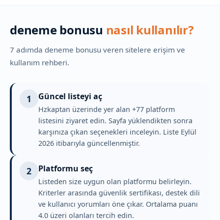
deneme bonusu
nasıl kullanılır?
7 adımda deneme bonusu veren sitelere erişim ve
kullanım rehberi.
Güncel listeyi aç
1
Hzkaptan üzerinde yer alan +77 platform
listesini ziyaret edin. Sayfa yüklendikten sonra
karşınıza çıkan seçenekleri inceleyin. Liste Eylül
2026 itibarıyla güncellenmiştir.
Platformu seç
2
Listeden size uygun olan platformu belirleyin.
Kriterler arasında güvenlik sertifikası, destek dili
ve kullanıcı yorumları öne çıkar. Ortalama puanı
4.0 üzeri olanları tercih edin.