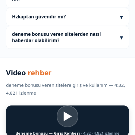
destekleyebilir. Hzkaptan, Türkçe destek öncelikli
güncellenmektedir.
siteleri listeler. Destek hattı 7/24 açıktır ve ortalama
Hayır, listemizdeki platformlara kaydolmak tamamen
▾
Hzkaptan güvenilir mi?
yanıt süresi 1.8 saniyedir.
ücretsizdir. deneme bonusu da yeni kullanıcılara
ücretsiz olarak sunulur. Herhangi bir ön ödeme veya
Hzkaptan, 2024'ten bu yana Türkçe rehberlik hizmeti
abonelik ücreti bulunmaz. Platformların sunduğu
deneme bonusu veren sitelerden nasıl
▾
sunan bir platformdur. 256-bit SSL ile korunur ve
hizmetlerden yararlanmak için sadece kayıt olmanız
haberdar olabilirim?
kullanıcı gizliliğine önem verir. Listelenen siteler
yeterlidir.
düzenli olarak taranır ve güvenlik açısından kontrol
Hzkaptan üzerinden güncel listeyi takip ederek yeni
edilir. Kullanıcı yorumları ve puanlamalar şeffaf bir
eklenen platformlardan haberdar olabilirsiniz. Ayrıca
şekilde sunulur.
sayfamızdaki duyuru bölümü ve ticker bar ile anlık
Video
rehber
güncellemeleri görebilirsiniz. Listemiz haftalık olarak
yenilenir ve +77 site arasından seçim yapabilirsiniz.
deneme bonusu veren sitelere giriş ve kullanım — 4:32,
4.821 izlenme
▶
deneme bonusu — Giriş Rehberi
· 4:32 · 4.821 izlenme