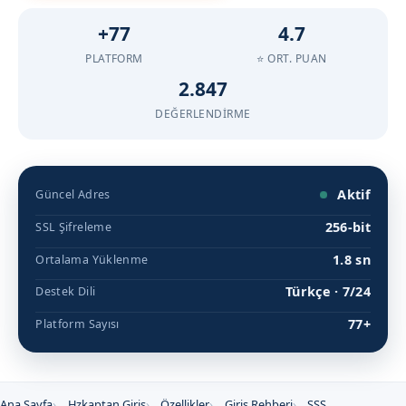
+77
4.7
PLATFORM
⭐ ORT. PUAN
2.847
DEĞERLENDIRME
Aktif
Güncel Adres
256-bit
SSL Şifreleme
1.8 sn
Ortalama Yüklenme
Türkçe · 7/24
Destek Dili
77+
Platform Sayısı
Ana Sayfa
Hzkaptan Giriş
Özellikler
Giriş Rehberi
SSS