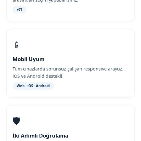
+77
📱
Mobil Uyum
Tüm cihazlarda sorunsuz çalışan responsive arayüz.
iOS ve Android destekli.
Web · iOS · Android
🛡️
İki Adımlı Doğrulama