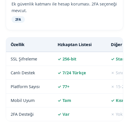
Ek güvenlik katmanı ile hesap koruması. 2FA seçeneği
mevcut.
2FA
Özellik
Hzkaptan Listesi
Diğer Sit
SSL Şifreleme
✓ 256-bit
✓ Stand
Canlı Destek
✓ 7/24 Türkçe
✗ Sınırlı
Platform Sayısı
✓ 77+
✗ 15-20
Mobil Uyum
✓ Tam
✓ Kısmi
2FA Desteği
✓ Var
✗ Yok