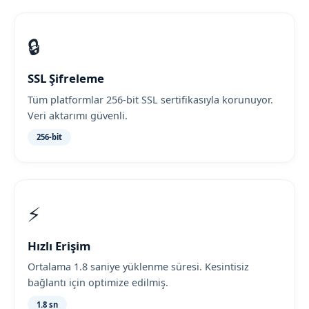
🔒
SSL Şifreleme
Tüm platformlar 256-bit SSL sertifikasıyla korunuyor.
Veri aktarımı güvenli.
256-bit
⚡
Hızlı Erişim
Ortalama 1.8 saniye yüklenme süresi. Kesintisiz
bağlantı için optimize edilmiş.
1.8 sn