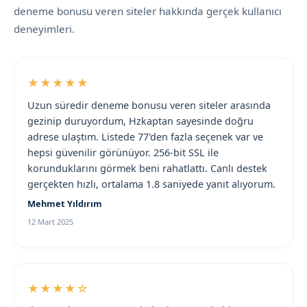
deneme bonusu veren siteler hakkında gerçek kullanıcı
deneyimleri.
★★★★★
Uzun süredir deneme bonusu veren siteler arasında
gezinip duruyordum, Hzkaptan sayesinde doğru
adrese ulaştım. Listede 77'den fazla seçenek var ve
hepsi güvenilir görünüyor. 256-bit SSL ile
korunduklarını görmek beni rahatlattı. Canlı destek
gerçekten hızlı, ortalama 1.8 saniyede yanıt alıyorum.
Mehmet Yıldırım
12 Mart 2025
★★★★☆