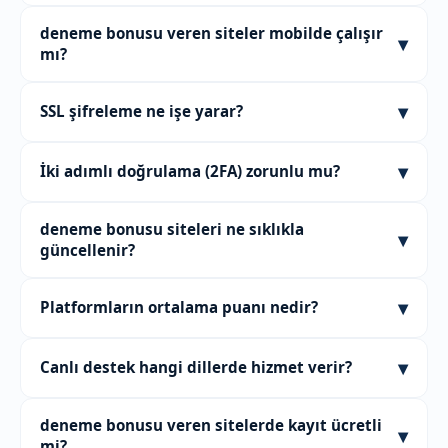
adımlar için sayfamızdaki "Nasıl?" rehberini
ortalama yanıt süresi 1.8 saniye olarak ölçülmüştür.
Hzkaptan, deneme bonusu veren sitelerin güncel ve
inceleyebilirsiniz.
Sorularınızı canlı sohbet veya e-posta yoluyla
deneme bonusu veren siteler mobilde çalışır
▾
güvenilir bir listesini sunan bir rehber platformdur.
iletebilirsiniz. Hzkaptan üzerinden her platformun
mı?
2024'ten bu yana yayında olup, Türkçe destek ve 256-
destek bilgilerine de ulaşabilirsiniz.
bit SSL güvenliği ile hizmet verir. Amacı, kullanıcıların
Listemizdeki tüm platformlar mobil cihazlarla
▾
SSL şifreleme ne işe yarar?
doğru adrese yönelmesini sağlamaktır. +77 site
uyumludur. iOS ve Android işletim sistemlerinde
arasından filtreleme imkânı sunar.
sorunsuz çalışır. Responsive tasarım sayesinde
SSL (Secure Sockets Layer), tarayıcı ile sunucu
telefon ve tablet ekranlarında rahat kullanım sunar.
▾
İki adımlı doğrulama (2FA) zorunlu mu?
arasındaki veri aktarımını şifreleyen bir protokoldür.
Herhangi bir uygulama indirmenize gerek yoktur;
256-bit şifreleme, günümüzde en güçlü seviyelerden
tarayıcı üzerinden erişim sağlanır.
Bazı platformlarda 2FA zorunlu, bazılarında ise isteğe
biridir. Kişisel bilgilerinizin üçüncü taraflarca ele
deneme bonusu siteleri ne sıklıkla
▾
bağlıdır. Hzkaptan, güvenliği artırmak adına 2FA
geçirilmesini önler. Hzkaptan listesindeki sitelerin
güncellenir?
sunan siteleri önceliklendirir. Bu yöntem, hesabınıza
tamamı bu sertifikaya sahiptir.
ek bir güvenlik katmanı ekler. Giriş sırasında
Hzkaptan listesi haftalık olarak taranır ve güncellenir.
▾
Platformların ortalama puanı nedir?
telefonunuza veya e-postanıza gelen kodu girmeniz
Eylül 2026 itibarıyla 77'den fazla aktif platform
gerekir.
bulunmaktadır. Erişim adreslerinde değişiklik olması
Hzkaptan üzerinde yer alan platformların ortalama
durumunda liste hızla güncellenir. Kullanıcıların her
▾
Canlı destek hangi dillerde hizmet verir?
kullanıcı puanı 4.7 üzerinden değerlendirilmiştir.
zaman en güncel bilgiye ulaşması hedeflenir.
Toplamda 2.847'den fazla oy ve 634 yorum
Listemizdeki platformların çoğu Türkçe canlı destek
bulunmaktadır. Bu veriler, gerçek kullanıcı
deneme bonusu veren sitelerde kayıt ücretli
▾
sunar. Bazı siteler ek olarak İngilizce de
deneyimlerine dayanmaktadır ve düzenli olarak
mi?