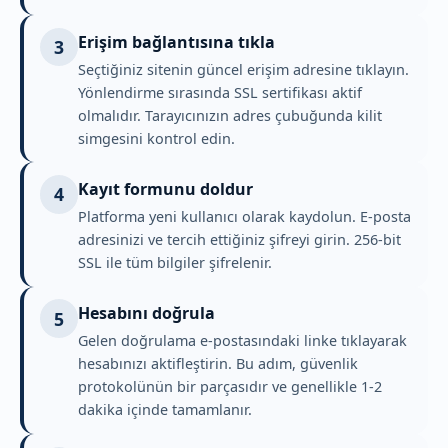
Erişim bağlantısına tıkla
3
Seçtiğiniz sitenin güncel erişim adresine tıklayın.
Yönlendirme sırasında SSL sertifikası aktif
olmalıdır. Tarayıcınızın adres çubuğunda kilit
simgesini kontrol edin.
Kayıt formunu doldur
4
Platforma yeni kullanıcı olarak kaydolun. E-posta
adresinizi ve tercih ettiğiniz şifreyi girin. 256-bit
SSL ile tüm bilgiler şifrelenir.
Hesabını doğrula
5
Gelen doğrulama e-postasındaki linke tıklayarak
hesabınızı aktifleştirin. Bu adım, güvenlik
protokolünün bir parçasıdır ve genellikle 1-2
dakika içinde tamamlanır.