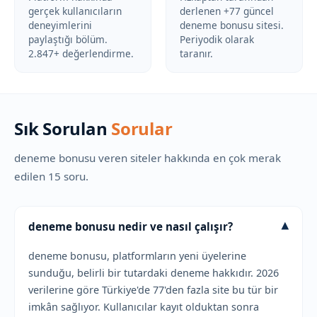
gerçek kullanıcıların
derlenen +77 güncel
deneyimlerini
deneme bonusu sitesi.
paylaştığı bölüm.
Periyodik olarak
2.847+ değerlendirme.
taranır.
Sık Sorulan
Sorular
deneme bonusu veren siteler hakkında en çok merak
edilen 15 soru.
▾
deneme bonusu nedir ve nasıl çalışır?
deneme bonusu, platformların yeni üyelerine
sunduğu, belirli bir tutardaki deneme hakkıdır. 2026
verilerine göre Türkiye'de 77'den fazla site bu tür bir
imkân sağlıyor. Kullanıcılar kayıt olduktan sonra