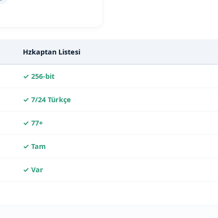
Hzkaptan Listesi
✓ 256-bit
✓ 7/24 Türkçe
✓ 77+
✓ Tam
✓ Var