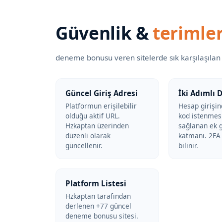
Güvenlik &
terimle
deneme bonusu veren sitelerde sık karşılaşılan 
Güncel Giriş Adresi
İki Adımlı
Platformun erişilebilir
Hesap girişin
olduğu aktif URL.
kod istenmes
Hzkaptan üzerinden
sağlanan ek 
düzenli olarak
katmanı. 2FA
güncellenir.
bilinir.
Platform Listesi
Hzkaptan tarafından
derlenen +77 güncel
deneme bonusu sitesi.