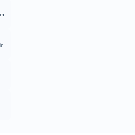
tüm
ir