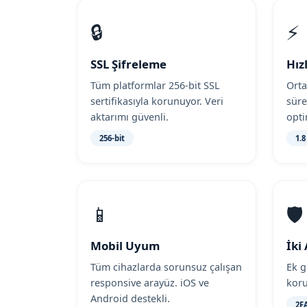
🔒
⚡
SSL Şifreleme
Hız
Tüm platformlar 256-bit SSL
Orta
sertifikasıyla korunuyor. Veri
süre
aktarımı güvenli.
opti
256-bit
1.8
📱
🛡️
Mobil Uyum
İki
Tüm cihazlarda sorunsuz çalışan
Ek g
responsive arayüz. iOS ve
koru
Android destekli.
2F