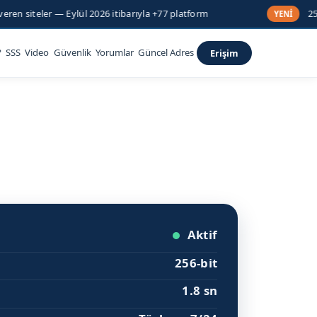
l 2026 itibarıyla +77 platform
256-bit SSL şifrelem
YENİ
?
SSS
Video
Güvenlik
Yorumlar
Güncel Adres
Erişim
Aktif
256-bit
1.8 sn