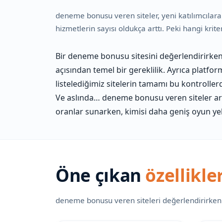
deneme bonusu veren siteler, yeni katılımcılara 
hizmetlerin sayısı oldukça arttı. Peki hangi krite
Bir deneme bonusu sitesini değerlendirirken ö
açısından temel bir gereklilik. Ayrıca platfo
listelediğimiz sitelerin tamamı bu kontroller
Ve aslında… deneme bonusu veren siteler arasın
oranlar sunarken, kimisi daha geniş oyun yel
Öne çıkan
özellikle
deneme bonusu veren siteleri değerlendirirke