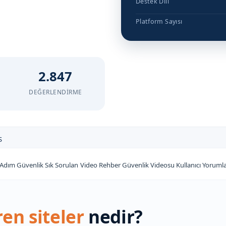
Destek Dili
Platform Sayısı
2.847
DEĞERLENDIRME
S
 Adım
Güvenlik
Sık Sorulan
Video Rehber
Güvenlik Videosu
Kullanıcı Yorumla
ren siteler
nedir?