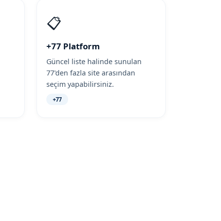
📋
+77 Platform
Güncel liste halinde sunulan
77'den fazla site arasından
seçim yapabilirsiniz.
+77